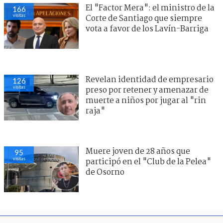
El "Factor Mera": el ministro de la
166
visitas
Corte de Santiago que siempre
vota a favor de los Lavín-Barriga
Revelan identidad de empresario
126
visitas
preso por retener y amenazar de
muerte a niños por jugar al "rin
raja"
Muere joven de 28 años que
95
visitas
participó en el "Club de la Pelea"
de Osorno