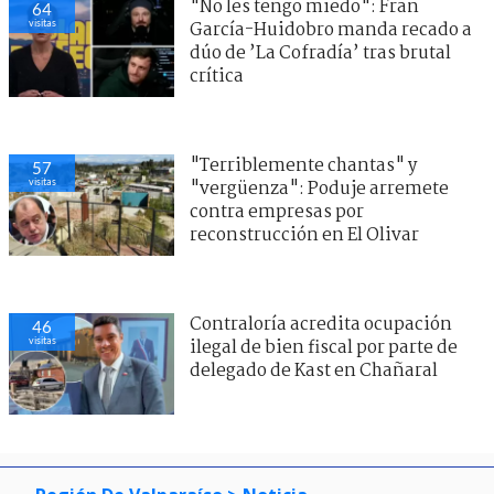
"No les tengo miedo": Fran
64
visitas
García-Huidobro manda recado a
dúo de ’La Cofradía’ tras brutal
crítica
"Terriblemente chantas" y
57
visitas
"vergüenza": Poduje arremete
contra empresas por
reconstrucción en El Olivar
Contraloría acredita ocupación
46
visitas
ilegal de bien fiscal por parte de
delegado de Kast en Chañaral