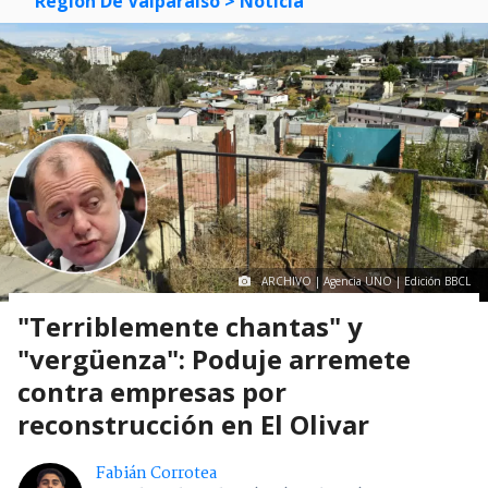
Región De Valparaíso
> Noticia
ARCHIVO | Agencia UNO | Edición BBCL
"Terriblemente chantas" y
"vergüenza": Poduje arremete
contra empresas por
reconstrucción en El Olivar
Fabián Corrotea