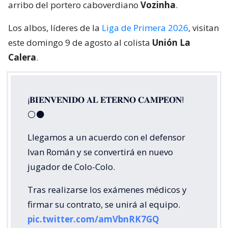
arribo del portero caboverdiano
Vozinha
.
Los albos, líderes de la
Liga de Primera 2026
, visitan
este domingo 9 de agosto al colista
Unión La
Calera
.
¡𝐁𝐈𝐄𝐍𝐕𝐄𝐍𝐈𝐃𝐎 𝐀𝐋 𝐄𝐓𝐄𝐑𝐍𝐎 𝐂𝐀𝐌𝐏𝐄𝐎́𝐍!
⚪⚫
Llegamos a un acuerdo con el defensor
Ivan Román y se convertirá en nuevo
jugador de Colo-Colo.
Tras realizarse los exámenes médicos y
firmar su contrato, se unirá al equipo.
pic.twitter.com/amVbnRK7GQ