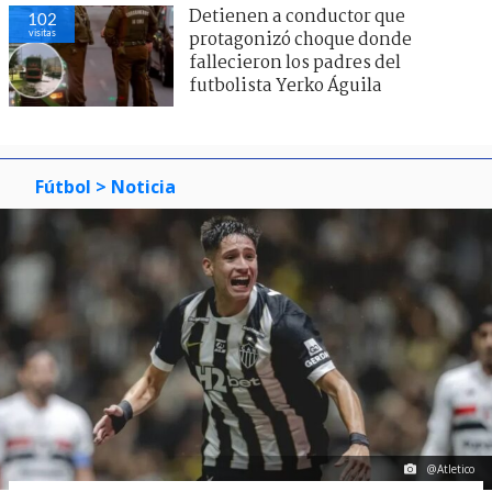
Detienen a conductor que
102
visitas
protagonizó choque donde
fallecieron los padres del
futbolista Yerko Águila
Fútbol
> Noticia
@Atletico