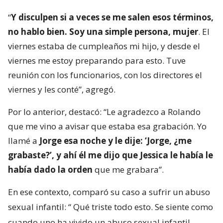
“
Y disculpen si a veces se me salen esos términos,
no hablo bien. Soy una simple persona, mujer
. El
viernes estaba de cumpleaños mi hijo, y desde el
viernes me estoy preparando para esto. Tuve
reunión con los funcionarios, con los directores el
viernes y les conté”, agregó.
Por lo anterior, destacó: “Le agradezco a Rolando
que me vino a avisar que estaba esa grabación. Yo
llamé a
Jorge esa noche y le dije: ‘Jorge, ¿me
grabaste?’, y ahí él me dijo que Jessica le había le
había dado la orden
que me grabara”.
En ese contexto, comparó su caso a sufrir un abuso
sexual infantil: “
Qué triste todo esto. Se siente como
cuando uno ha vivido un abuso sexual infantil —