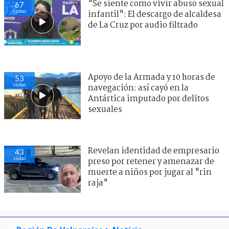
"Se siente como vivir abuso sexual
67
visitas
infantil": El descargo de alcaldesa
de La Cruz por audio filtrado
Apoyo de la Armada y 10 horas de
53
visitas
navegación: así cayó en la
Antártica imputado por delitos
sexuales
Revelan identidad de empresario
43
visitas
preso por retener y amenazar de
muerte a niños por jugar al "rin
raja"