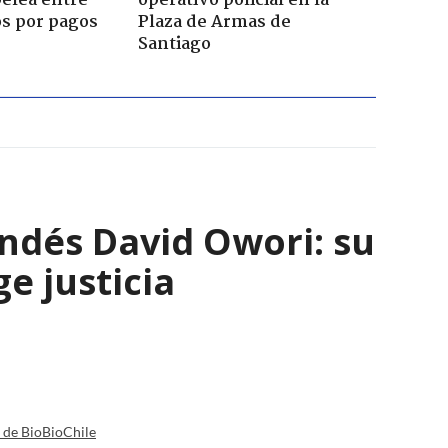
pelea entre
operativo policial en la
os por pagos
Plaza de Armas de
Santiago
andés David Owori: su
e justicia
a de BioBioChile