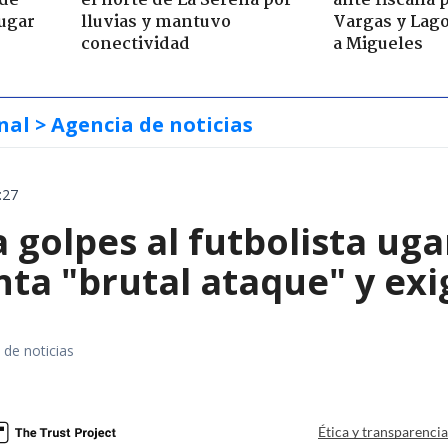
 de
el norte de La Serena por
ante fiscalía 
jugar
lluvias y mantuvo
Vargas y Lag
conectividad
a Migueles
nal
> Agencia de noticias
:27
 golpes al futbolista ug
ta "brutal ataque" y exig
 de noticias
Ética y transparenci