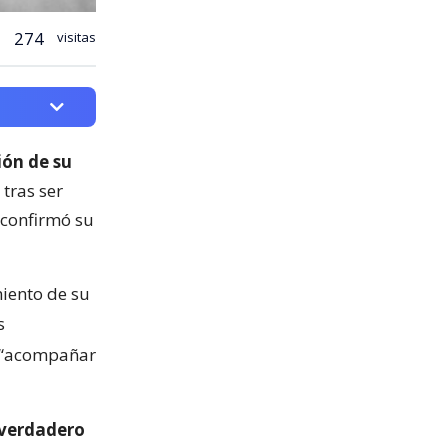
274
visitas
ión de su
 tras ser
 confirmó su
miento de su
s
a “acompañar
 verdadero