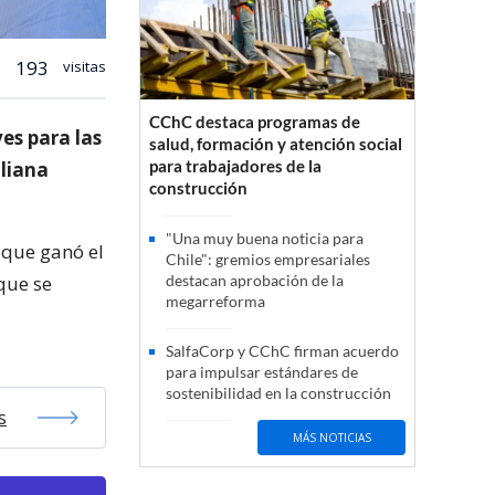
193
visitas
CChC destaca programas de
ves para las
salud, formación y atención social
para trabajadores de la
aliana
construcción
"Una muy buena noticia para
o que ganó el
Chile": gremios empresariales
que se
destacan aprobación de la
megarreforma
SalfaCorp y CChC firman acuerdo
para impulsar estándares de
sostenibilidad en la construcción
s
MÁS NOTICIAS