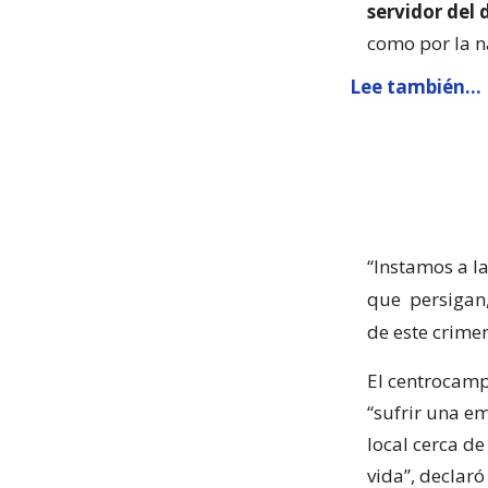
servidor del 
como por la n
Lee también...
“Instamos a l
que
persigan,
de este crimen
El centrocamp
“sufrir una e
local cerca de
vida”, declaró