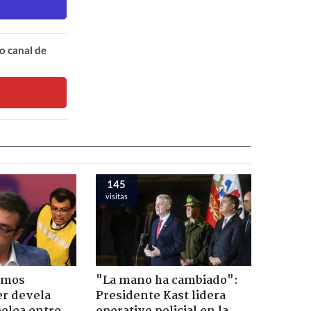
o canal de
145
visitas
emos
"La mano ha cambiado":
er devela
Presidente Kast lidera