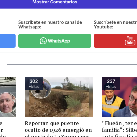
Mostrar Comentarios
Suscríbete en nuestro canal de
Suscríbete en nuestr
Whatsapp:
Youtube:
302
237
visitas
visitas
e
Reportan que puente
"Hueón, ten
or
oculto de 1926 emergió en
familia": Silb