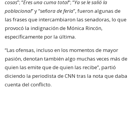
cosas
”; “
Eres una cuma total
“; “
Ya se le salió la
poblacional
” y “
señora de feria
”, fueron algunas de
las frases que intercambiaron las senadoras, lo que
provocó la indignación de Mónica Rincón,
específicamente por la última.
“Las ofensas, incluso en los momentos de mayor
pasión, denotan también algo muchas veces más de
quien las emite que de quien las recibe”, partió
diciendo la periodista de CNN tras la nota que daba
cuenta del conflicto.
Mónica Rincón estalla contra las
senadoras Flores y Campillai
“No tengo idea de quién fue y no me interesa en
realidad quién, pero voy a hacer una sola