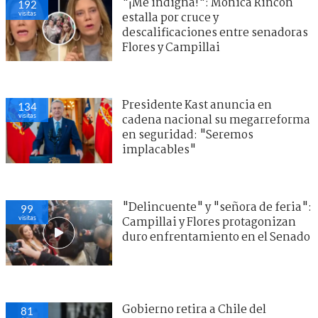
"¡Me indigna!": Mónica Rincón
192
visitas
estalla por cruce y
descalificaciones entre senadoras
Flores y Campillai
Presidente Kast anuncia en
134
visitas
cadena nacional su megarreforma
en seguridad: "Seremos
implacables"
"Delincuente" y "señora de feria":
99
visitas
Campillai y Flores protagonizan
duro enfrentamiento en el Senado
Gobierno retira a Chile del
81