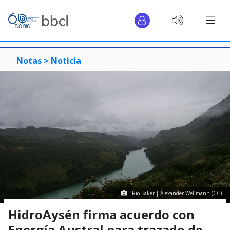
Notas >
Noticia
Río Baker | Alexander Wellmann (CC)
HidroAysén firma acuerdo con
Energía Austral para trazado de