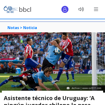
Notas >
Noticia
Archivo | www.ca2011.com
Asistente técnico de Uruguay: ‘A
ningún jugador chileno le pesa