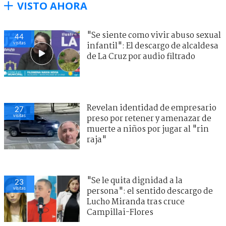
VISTO AHORA
"Se siente como vivir abuso sexual
44
visitas
infantil": El descargo de alcaldesa
de La Cruz por audio filtrado
Revelan identidad de empresario
27
visitas
preso por retener y amenazar de
muerte a niños por jugar al "rin
raja"
"Se le quita dignidad a la
23
visitas
persona": el sentido descargo de
Lucho Miranda tras cruce
Campillai-Flores