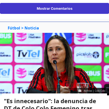
Mostrar Comentarios
Fútbol
> Noticia
Archivo | Colo Colo
"Es innecesario": la denuncia de
DT de Colo Colo Femenino tras