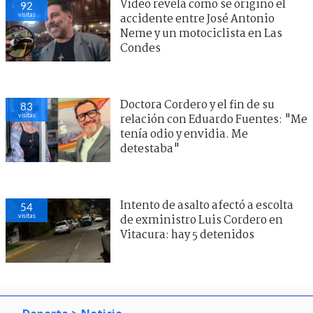
Video revela cómo se originó el
92
visitas
accidente entre José Antonio
Neme y un motociclista en Las
Condes
Doctora Cordero y el fin de su
83
visitas
relación con Eduardo Fuentes: "Me
tenía odio y envidia. Me
detestaba"
Intento de asalto afectó a escolta
54
visitas
de exministro Luis Cordero en
Vitacura: hay 5 detenidos