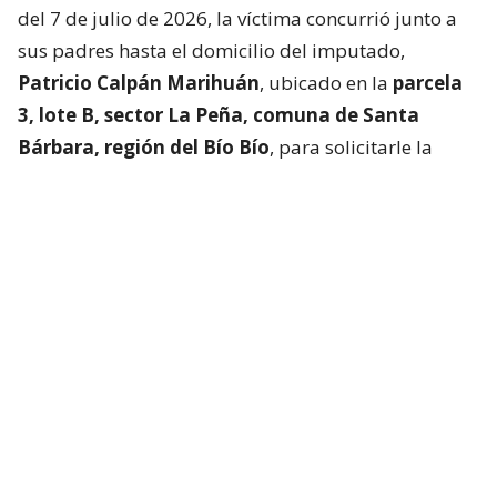
del 7 de julio de 2026, la víctima concurrió junto a
sus padres hasta el domicilio del imputado,
Patricio Calpán Marihuán
, ubicado en la
parcela
3, lote B, sector La Peña, comuna de Santa
Bárbara, región del Bío Bío
, para solicitarle la
devolución de una motosierra que le habían
prestado.
El imputado aceptó entregar la especie,
bajo la
condición de que la víctima se quedara a
conversar a solas con él.
Lo que fue aceptado por
la joven.
Tras entregar la motosierra a los padres, el
imputado procedió a
suministrar drogas a la
víctima para retenerla en contra de su voluntad.