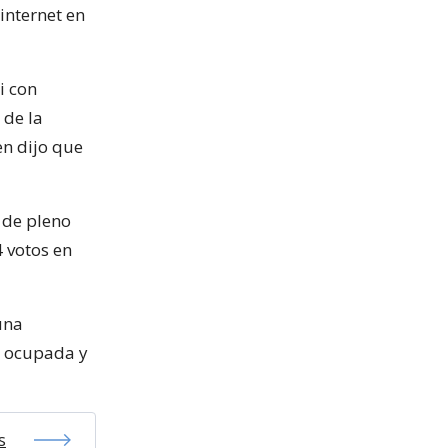
internet en
i con
 de la
n dijo que
 de pleno
4 votos en
una
ia ocupada y
s