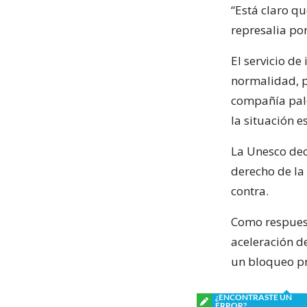
“Está claro q
represalia por
El servicio de
normalidad, pe
compañía pale
la situación e
La Unesco dec
derecho de la 
contra.
Como respuest
aceleración d
un bloqueo pr
¿ENCONTRASTE UN
ERROR?