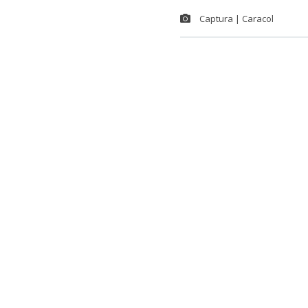
Captura | Caracol
La
Confedera
a
Gianni Infa
y medidas qu
del balompié
Recordemos qu
Gianni, luego 
de acciones, 
Luis Figo, e
Lee también...