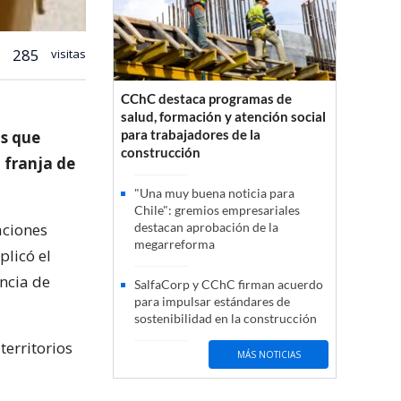
285
visitas
CChC destaca programas de
salud, formación y atención social
para trabajadores de la
os que
construcción
a franja de
"Una muy buena noticia para
Chile": gremios empresariales
aciones
destacan aprobación de la
megarreforma
plicó el
ncia de
SalfaCorp y CChC firman acuerdo
para impulsar estándares de
sostenibilidad en la construcción
erritorios
MÁS NOTICIAS