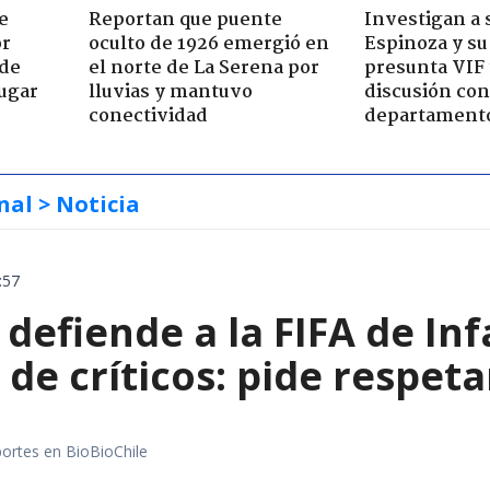
e
Reportan que puente
Investigan a
or
oculto de 1926 emergió en
Espinoza y su
 de
el norte de La Serena por
presunta VIF 
jugar
lluvias y mantuvo
discusión co
conectividad
departament
nal
> Noticia
:57
defiende a la FIFA de Inf
de críticos: pide respeta
portes en BioBioChile