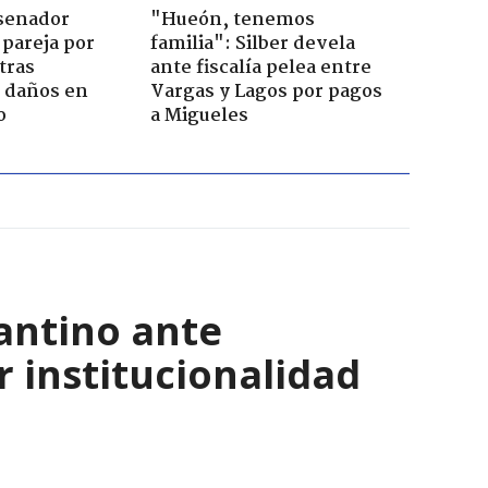
 senador
"Hueón, tenemos
 pareja por
familia": Silber devela
tras
ante fiscalía pelea entre
n daños en
Vargas y Lagos por pagos
o
a Migueles
antino ante
r institucionalidad