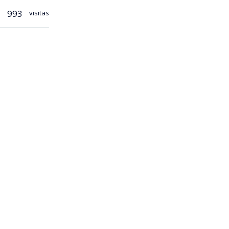
993
visitas
ió una mano
a de críticas
te rector
apoyo a
 de la venta
da, como
renuncia: "Ha