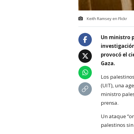
Keith Ramsey en Flickr
Un ministro 
investigació
provocó el ci
Gaza.
Los palestino
(UIT), una age
ministro pale
prensa.
Un ataque “or
palestinos sin