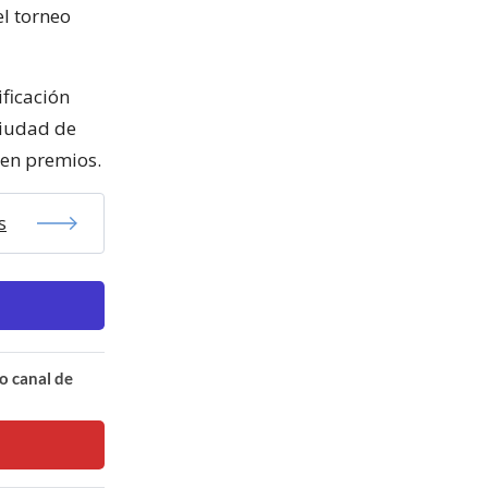
el torneo
ificación
Ciudad de
s en premios.
s
o canal de