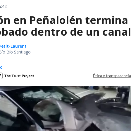
6:42
ón en Peñalolén termina 
obado dentro de un canal
Petit-Laurent
Bío Bío Santiago
do
Ética y transparenci