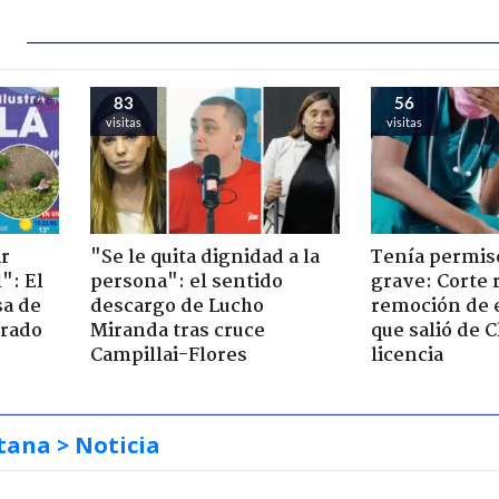
83
56
visitas
visitas
ir
"Se le quita dignidad a la
Tenía permiso
": El
persona": el sentido
grave: Corte r
sa de
descargo de Lucho
remoción de 
trado
Miranda tras cruce
que salió de C
Campillai-Flores
licencia
tana
> Noticia