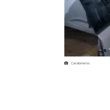
Carabineros
Una persecu
daños
en Peña
Carabineros.