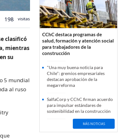
198
visitas
CChC destaca programas de
e clasificó
salud, formación y atención social
para trabajadores de la
ia, mientras
construcción
 en su
"Una muy buena noticia para
Chile": gremios empresariales
ro 5 mundial
destacan aprobación de la
megarreforma
nda al ruso
SalfaCorp y CChC firman acuerdo
para impulsar estándares de
sostenibilidad en la construcción
itry
MÁS NOTICIAS
 que