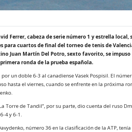
vid Ferrer, cabeza de serie número 1 y estrella local, s
s para cuartos de final del torneo de tenis de Valenc
ino Juan Martín Del Potro, sexto favorito, se impuso
a primera ronda de la prueba española.
ó por un doble 6-3 al canadiense Vasek Pospisil. El núme
oso hasta el viernes, cuando se enfrente en la próxima ro
enko.
La Torre de Tandil”, por su parte, dio cuenta del ruso Dm
6-4 y 6-1.
avydenko, número 36 en la clasificación de la ATP, tenía