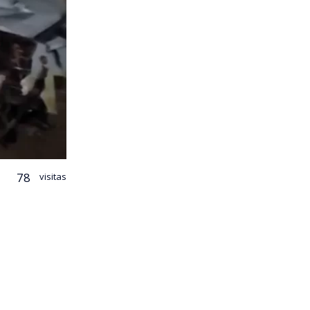
78
visitas
everos
ellar a