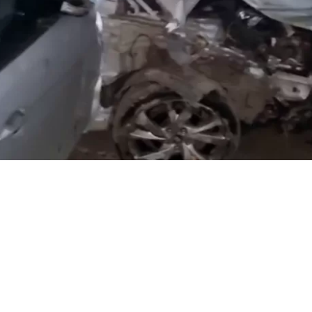
VER RESUMEN
ción
terminó con dos detenidos y
un auto robado con s
lolén. Durante la huida, los ocupantes
intentaron atrop