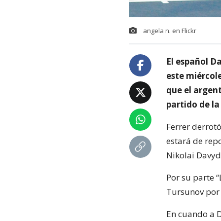
angela n. en Flickr
El español Da
este miércole
que el argent
partido de l
Ferrer derrot
estará de rep
Nikolai Davyd
Por su parte “
Tursunov por 
En cuando a D