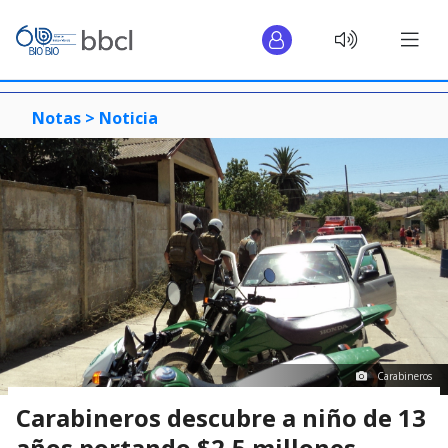
Notas >
Noticia
Carabineros
Carabineros descubre a niño de 13
años portando $2,5 millones