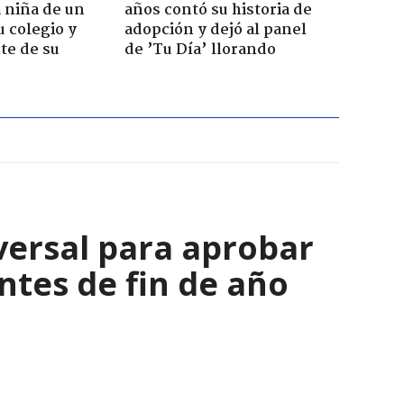
 niña de un
años contó su historia de
u colegio y
adopción y dejó al panel
te de su
de ’Tu Día’ llorando
versal para aprobar
tes de fin de año