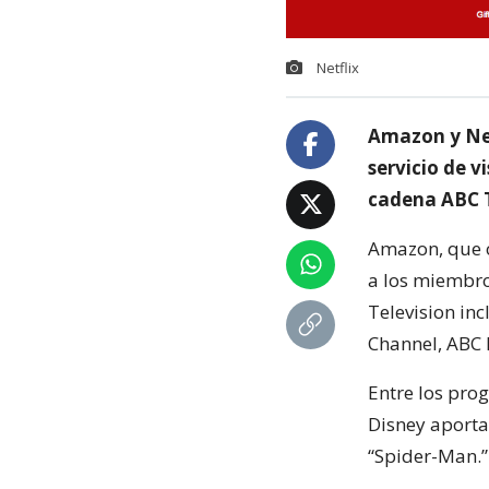
Netflix
Amazon y Net
servicio de v
cadena ABC 
Amazon, que o
a los miembro
Television in
Channel, ABC 
Entre los pro
Disney aporta
“Spider-Man.”