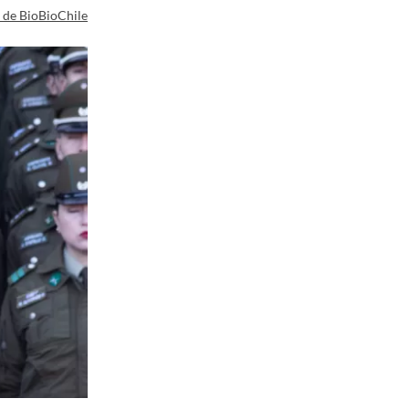
a de BioBioChile