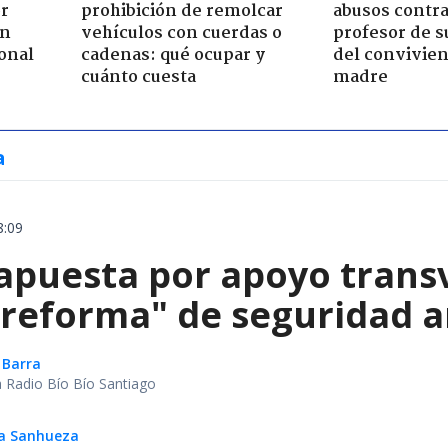
or
prohibición de remolcar
abusos contra
ón
vehículos con cuerdas o
profesor de s
onal
cadenas: qué ocupar y
del convivien
cuánto cuesta
madre
a
8:09
apuesta por apoyo trans
reforma" de seguridad an
 Barra
ca Radio Bío Bío Santiago
ga Sanhueza