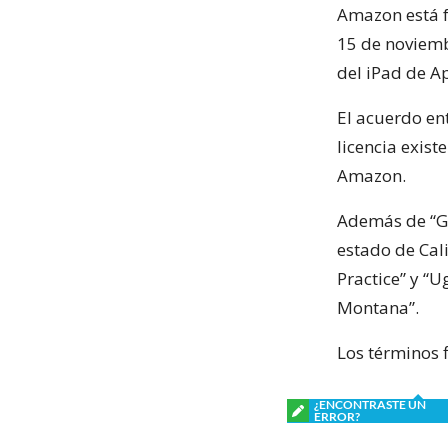
Amazon está f
15 de noviembr
del iPad de A
El acuerdo en
licencia exist
Amazon.
Además de “Gre
estado de Cali
Practice” y “
Montana”.
Los términos 
¿ENCONTRASTE UN
ERROR?