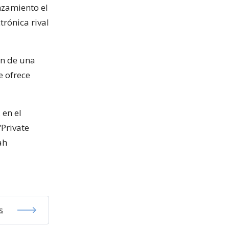
nzamiento el
trónica rival
ón de una
e ofrece
 en el
“Private
ah
s