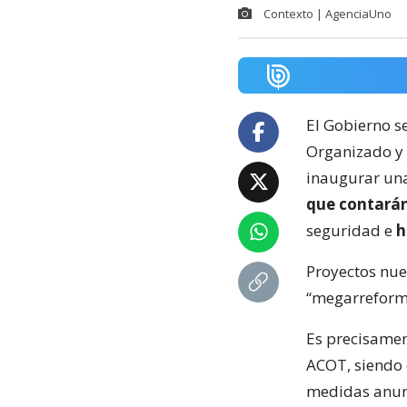
Contexto | AgenciaUno
El Gobierno s
Organizado y 
inaugurar una
que contarán
seguridad e
h
Proyectos nuev
“megarreform
Es precisamen
ACOT, siendo e
medidas anun