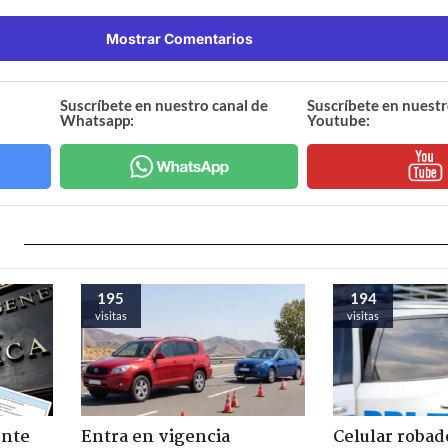
Mostrar Comentarios
Suscríbete en nuestro canal de
Suscríbete en nuestr
Whatsapp:
Youtube:
195
194
visitas
visitas
ente
Entra en vigencia
Celular robad