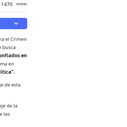
1470
visitas
ra el Crimen
e busca
onfiados en
rma en
ítica”.
je de esta
je de la
e las