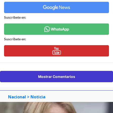
Suscríbete en:
Suscríbete en:
Mostrar Comentarios
Nacional
> Noticia