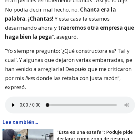
Eran perfiles terriblemente chantas
. Así yo lo dije.
No podía decir mal hecho, no.
Chanta era la
palabra. ¡Chantas!
Y esta casa la estamos
desarmando ahora y
traeremos otra empresa que
haga bien la pega
“, aseguró.
“Yo siempre pregunto: ‘¿Qué constructora es? Tal y
cual’. Y algunas que dejaron varias embarradas, ¡se
han venido a arreglarla! Después que me criticaron
por mis
lives
donde las retaba con justa razón”,
expresó.
Lee también...
"Esta es una estafa": Poduje pide
declarar como zona de riesgo a