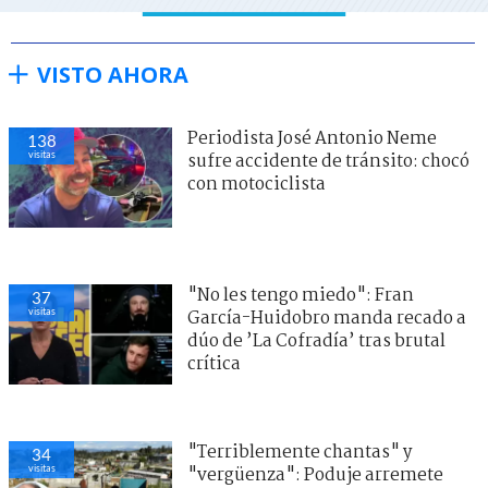
VISTO AHORA
Periodista José Antonio Neme
138
visitas
sufre accidente de tránsito: chocó
con motociclista
"No les tengo miedo": Fran
37
visitas
García-Huidobro manda recado a
dúo de ’La Cofradía’ tras brutal
crítica
"Terriblemente chantas" y
34
visitas
"vergüenza": Poduje arremete