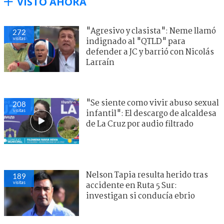
VISTO AHORA
"Agresivo y clasista": Neme llamó
272
visitas
indignado al "QTLD" para
defender a JC y barrió con Nicolás
Larraín
"Se siente como vivir abuso sexual
208
visitas
infantil": El descargo de alcaldesa
de La Cruz por audio filtrado
Nelson Tapia resulta herido tras
189
visitas
accidente en Ruta 5 Sur:
investigan si conducía ebrio