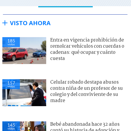
VISTO AHORA
Entra en vigencia prohibición de
185
visitas
remolcar vehículos con cuerdas o
cadenas: qué ocupar y cuánto
cuesta
Celular robado destapa abusos
157
visitas
contra niña de un profesor de su
colegio y del conviviente de su
madre
Bebé abandonada hace 32 años
145
visitas
contó su historia de adopción y