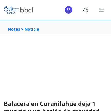
Notas >
Noticia
Balacera en Curanilahue deja 1
muerto y un herido de gravedad