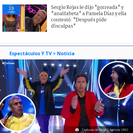
Sergio Rojas le dijo "gorreada" y
23
visitas
"analfabeta" a Pamela Díaz y ella
contestó: "Después pide
disculpas"
Espectáculos Y TV
> Noticia
Capturas de Mega | Agencia UNO