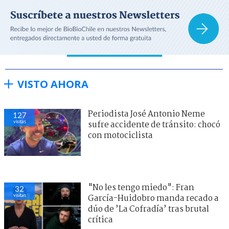
VISTO AHORA
Periodista José Antonio Neme
127
visitas
sufre accidente de tránsito: chocó
con motociclista
"No les tengo miedo": Fran
32
visitas
García-Huidobro manda recado a
dúo de ’La Cofradía’ tras brutal
crítica