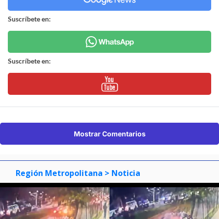
Suscríbete en:
Suscríbete en:
Mostrar Comentarios
Región Metropolitana
> Noticia