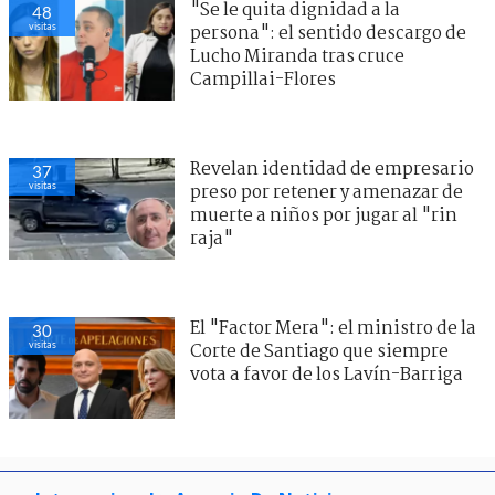
"Se le quita dignidad a la
48
visitas
persona": el sentido descargo de
Lucho Miranda tras cruce
Campillai-Flores
Revelan identidad de empresario
37
visitas
preso por retener y amenazar de
muerte a niños por jugar al "rin
raja"
El "Factor Mera": el ministro de la
30
visitas
Corte de Santiago que siempre
vota a favor de los Lavín-Barriga