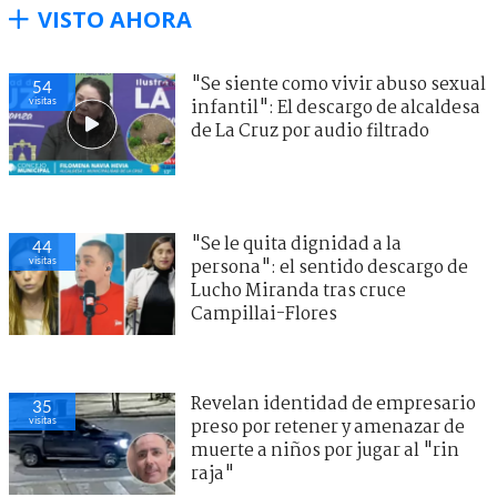
VISTO AHORA
"Se siente como vivir abuso sexual
54
visitas
infantil": El descargo de alcaldesa
de La Cruz por audio filtrado
"Se le quita dignidad a la
44
visitas
persona": el sentido descargo de
Lucho Miranda tras cruce
Campillai-Flores
Revelan identidad de empresario
35
visitas
preso por retener y amenazar de
muerte a niños por jugar al "rin
raja"