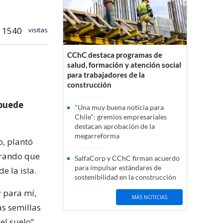
1540
visitas
CChC destaca programas de
salud, formación y atención social
para trabajadores de la
construcción
 puede
"Una muy buena noticia para
Chile": gremios empresariales
destacan aprobación de la
megarreforma
o, plantó
ogrando que
SalfaCorp y CChC firman acuerdo
para impulsar estándares de
e la isla.
sostenibilidad en la construcción
y para mí,
MÁS NOTICIAS
s semillas
el suelo”.