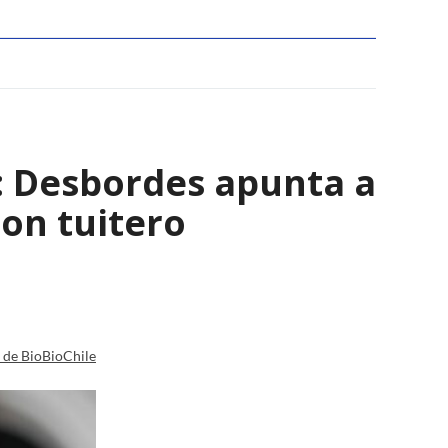
": Desbordes apunta a
on tuitero
a de BioBioChile