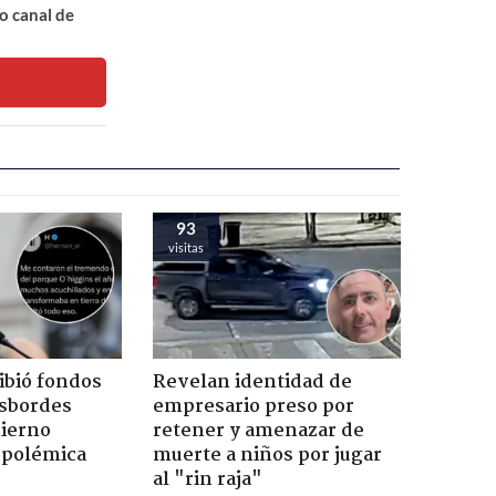
o canal de
93
visitas
ibió fondos
Revelan identidad de
esbordes
empresario preso por
bierno
retener y amenazar de
 polémica
muerte a niños por jugar
al "rin raja"