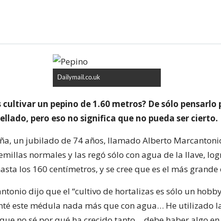
Dailymail.co.uk
 cultivar un pepino de 1.60 metros? De sólo pensarlo
llado, pero eso no significa que no pueda ser cierto.
ña, un jubilado de 74 años, llamado Alberto Marcantoni
emillas normales y las regó sólo con agua de la llave, l
asta los 160 centímetros, y se cree que es el más grande d
tonio dijo que el “cultivo de hortalizas es sólo un hobb
nté este médula nada más que con agua… He utilizado la
 que no sé por qué ha crecido tanto… debe haber algo en 