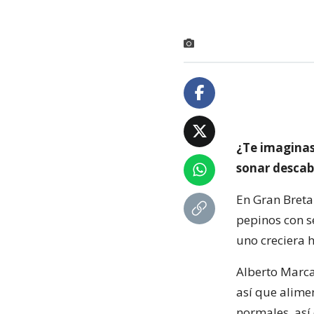
¿Te imaginas
sonar descabe
En Gran Breta
pepinos con s
uno creciera h
Alberto Marcan
así que alime
normales, así