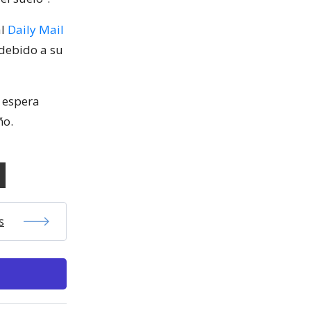
al
Daily Mail
 debido a su
y espera
ño.
s