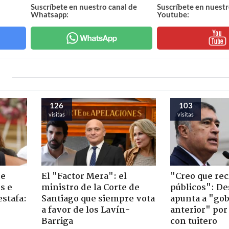
Suscríbete en nuestro canal de
Suscríbete en nuestr
Whatsapp:
Youtube:
126
103
visitas
visitas
de
El "Factor Mera": el
"Creo que rec
s e
ministro de la Corte de
públicos": D
estafa:
Santiago que siempre vota
apunta a "go
a favor de los Lavín-
anterior" por
Barriga
con tuitero