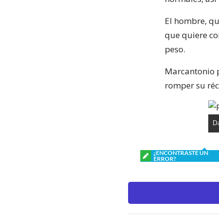
El hombre, que
que quiere co
peso.
Marcantonio p
romper su réc
Da
¿ENCONTRASTE UN
ERROR?