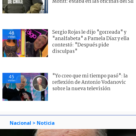
Montt: estaba en las oficinas del SII
Sergio Rojas le dijo "gorreada" y
48
visitas
"analfabeta" a Pamela Díaz y ella
contestó: "Después pide
disculpas"
"Yo creo que mi tiempo pasó": la
45
visitas
reflexión de Antonio Vodanovic
sobre la nueva televisión
Nacional
> Noticia