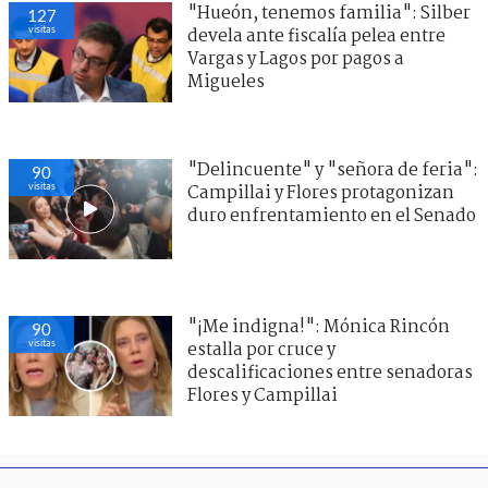
"Hueón, tenemos familia": Silber
127
visitas
devela ante fiscalía pelea entre
Vargas y Lagos por pagos a
Migueles
"Delincuente" y "señora de feria":
90
visitas
Campillai y Flores protagonizan
duro enfrentamiento en el Senado
"¡Me indigna!": Mónica Rincón
90
visitas
estalla por cruce y
descalificaciones entre senadoras
Flores y Campillai