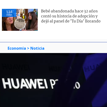
Bebé abandonada hace 32 años
134
visitas
contó su historia de adopción y
dejó al panel de ’Tu Día’ llorando
Economía
> Noticia