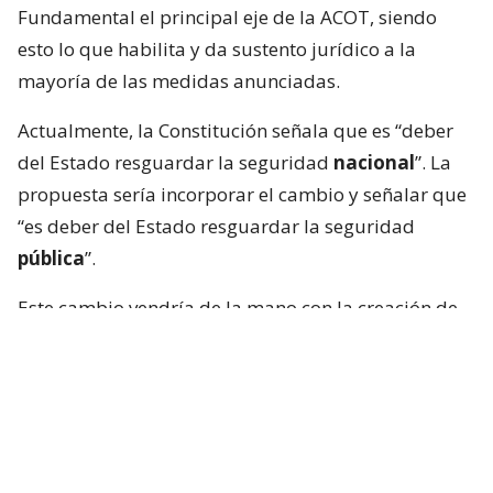
Fundamental el principal eje de la ACOT, siendo
esto lo que habilita y da sustento jurídico a la
mayoría de las medidas anunciadas.
Actualmente, la Constitución señala que es “deber
del Estado resguardar la seguridad
nacional
”. La
propuesta sería incorporar el cambio y señalar que
“es deber del Estado resguardar la seguridad
pública
”.
Este cambio vendría de la mano con la creación de
un 5.º estado de excepción para habilitar el
despliegue de las Fuerzas Armadas ante una grave
alteración del orden público.
Lee también...
Presidente Kast anuncia en cadena