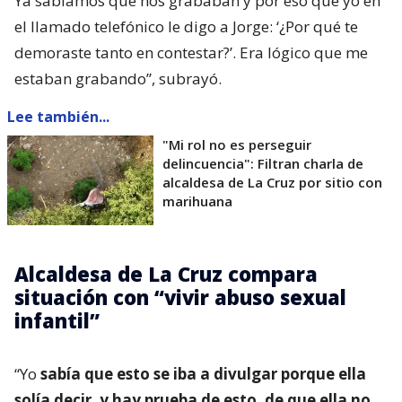
Ya sabíamos que nos grababan y por eso que yo en
el llamado telefónico le digo a Jorge: ‘¿Por qué te
demoraste tanto en contestar?’. Era lógico que me
estaban grabando”, subrayó.
Lee también...
"Mi rol no es perseguir
delincuencia": Filtran charla de
alcaldesa de La Cruz por sitio con
marihuana
Alcaldesa de La Cruz compara
situación con “vivir abuso sexual
infantil”
“Yo
sabía que esto se iba a divulgar porque ella
solía decir, y hay prueba de esto, de que ella no