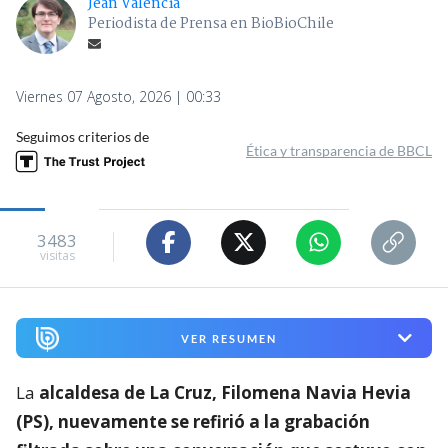
Jean Valencia
Periodista de Prensa en BioBioChile
Viernes 07 Agosto, 2026 | 00:33
Seguimos criterios de
Ética y transparencia de BBCL
3483
visitas
VER RESUMEN
La
alcaldesa de La Cruz, Filomena Navia Hevia
(PS), nuevamente se refirió a la grabación