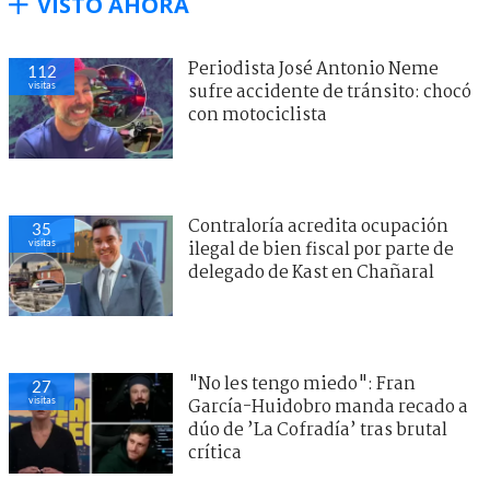
VISTO AHORA
Periodista José Antonio Neme
112
visitas
sufre accidente de tránsito: chocó
con motociclista
Contraloría acredita ocupación
35
visitas
ilegal de bien fiscal por parte de
delegado de Kast en Chañaral
"No les tengo miedo": Fran
27
visitas
García-Huidobro manda recado a
dúo de ’La Cofradía’ tras brutal
crítica