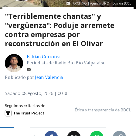
ARCHIVO | Agencia UNO | Edición BBCL
"Terriblemente chantas" y
"vergüenza": Poduje arremete
contra empresas por
reconstrucción en El Olivar
Fabián Corrotea
Periodista de Radio Bío Bío Valparaíso
Publicado por
Jean Valencia
Sábado 08 Agosto, 2026 | 00:00
Seguimos criterios de
Ética y transparencia de BBCL