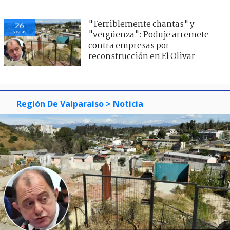
"Terriblemente chantas" y
26
visitas
"vergüenza": Poduje arremete
contra empresas por
reconstrucción en El Olivar
Región De Valparaíso
> Noticia