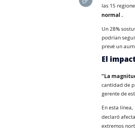
las 15 regione
normal
.
Un 28% sostuv
podrían segui
prevé un aum
El impac
“La magnitu
cantidad de pr
gerente de est
En esta línea,
declaró afect
extremos norte