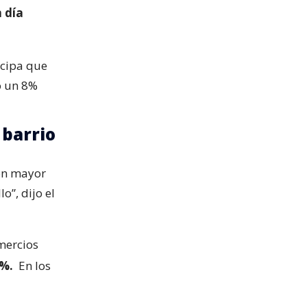
n día
icipa que
o un 8%
 barrio
con mayor
o”, dijo el
mercios
4%.
En los