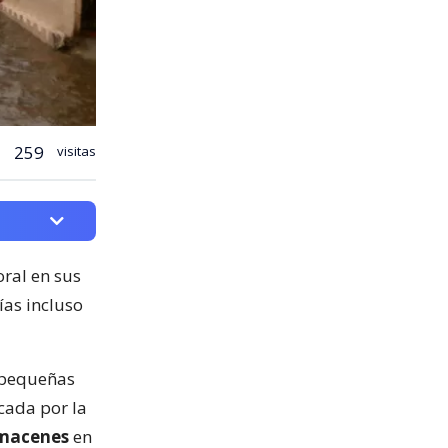
259
visitas
ral en sus
ías incluso
 pequeñas
cada por la
lmacenes
en