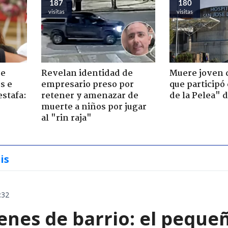
187
180
visitas
visitas
de
Revelan identidad de
Muere joven 
s e
empresario preso por
que participó
estafa:
retener y amenazar de
de la Pelea" 
muerte a niños por jugar
al "rin raja"
is
:32
enes de barrio: el peque