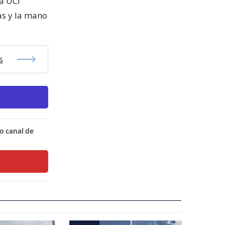
a UCI
as y la mano
s
o canal de