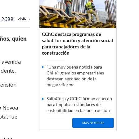
2688
visitas
CChC destaca programas de
ños, quien
salud, formación y atención social
para trabajadores de la
construcción
a avenida
"Una muy buena noticia para
idente.
Chile": gremios empresariales
destacan aprobación de la
tensión
megarreforma
SalfaCorp y CChC firman acuerdo
para impulsar estándares de
mo Novoa
sostenibilidad en la construcción
ota, fue
MÁS NOTICIAS