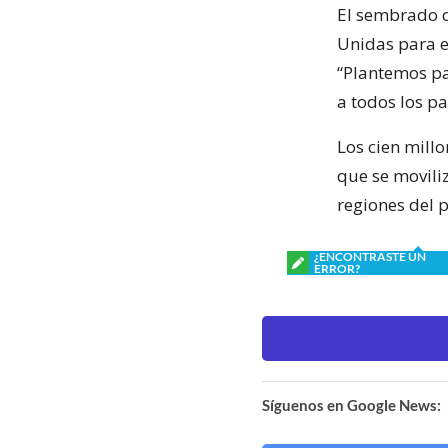
El sembrado 
Unidas para 
“Plantemos pa
a todos los pa
Los cien mill
que se movili
regiones del p
¿ENCONTRASTE UN
ERROR?
Síguenos en Google News: