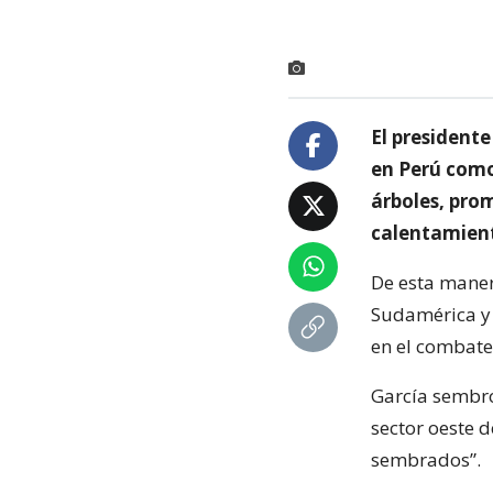
El president
en Perú como
árboles, prom
calentamient
De esta maner
Sudamérica y 
en el combate 
García sembró
sector oeste 
sembrados”.