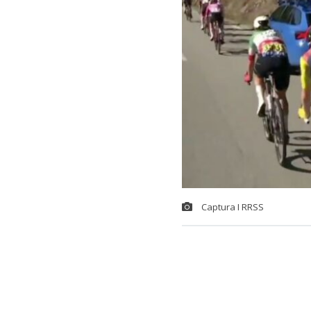
Captura I RRSS
La
seguridad