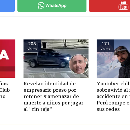
208
171
visitas
visitas
ños
Revelan identidad de
Youtuber chi
"Club
empresario preso por
sobrevivió al
rno
retener y amenazar de
accidente en
muerte a niños por jugar
Perú rompe el
al "rin raja"
sus redes