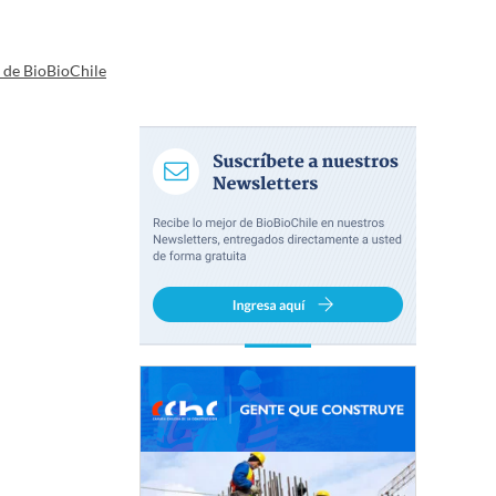
a de BioBioChile