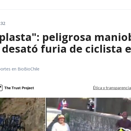
:32
aplasta": peligrosa manio
 desató furia de ciclista
portes en BioBioChile
Ética y transparenci