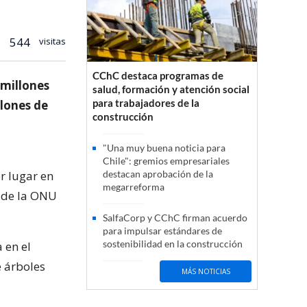
544
visitas
CChC destaca programas de
 millones
salud, formación y atención social
para trabajadores de la
lones de
construcción
"Una muy buena noticia para
Chile": gremios empresariales
r lugar en
destacan aprobación de la
megarreforma
n de la ONU
SalfaCorp y CChC firman acuerdo
para impulsar estándares de
sostenibilidad en la construcción
 en el
e árboles
MÁS NOTICIAS