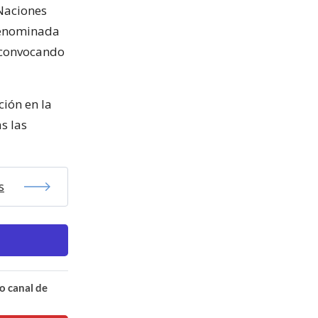
Naciones
denominada
, convocando
ión en la
s las
s
o canal de