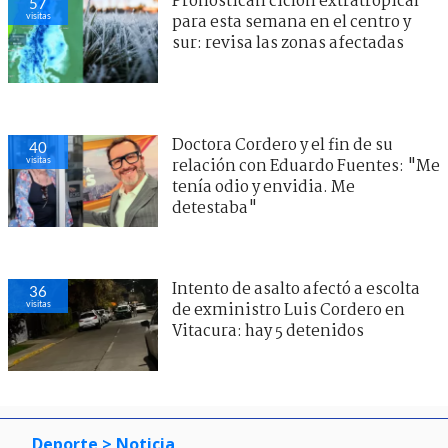
Pronostican ciclón extratropical
57
visitas
para esta semana en el centro y
sur: revisa las zonas afectadas
Doctora Cordero y el fin de su
40
visitas
relación con Eduardo Fuentes: "Me
tenía odio y envidia. Me
detestaba"
Intento de asalto afectó a escolta
36
visitas
de exministro Luis Cordero en
Vitacura: hay 5 detenidos
Deporte
> Noticia