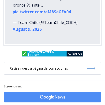
bronce 🥉 ante…
pic.twitter.com/eM8SeGEV0d
— Team Chile (@TeamChile_COCH)
August 9, 2026
¿ENCONTRASTE UN
AVÍSANOS
ERROR?
Revisa nuestra página de correcciones
Síguenos en: