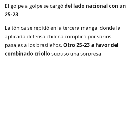
El golpe a golpe se cargó
del lado nacional con un
25-23
.
La tónica se repitió en la tercera manga, donde la
aplicada defensa chilena complicó por varios
pasajes a los brasileños.
Otro 25-23 a favor del
combinado criollo
supuso una sorpresa
mayúscula en Cochabamba.
La Verdeamarela respondió con furia en el cuarto
set y, aprovechando el desgaste chileno, se quedó
con el parcial
por un claro 25-13
.
El tie break, primero que se jugaba en el torneo, no
fue apto para cardíacos. Brasil logró dos puntos de
ventaja, pero los “Guerreros Rojos” remontaron y
pasaron a ganar por la misma diferencia. Incluso