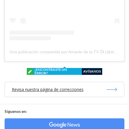
Una publicación compartida por Amante de la TV 📺 (@alguien_te_observa)
¿ENCONTRASTE UN
AVÍSANOS
ERROR?
Revisa nuestra página de correcciones
Síguenos en: