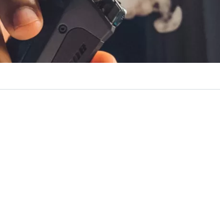
VER RESUMEN
rmante
alza de un 400%
en los casos de niños intoxicados
a Comisión de Salud, Roberto Arroyo (ind) y Catalina Del
s líquidos utilizados por vaporizadores, cuenten
con un 
ra niños
, tal como algunos medicamentos en la actualid
iones, según el proyecto presentado por ambos parlamen
 400% en los últimos 5 meses “y el 84% de las consultas