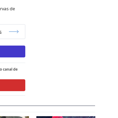
ervas de
s
o canal de