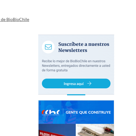
a de BioBioChile