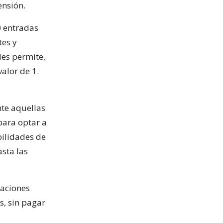
ensión.
0 entradas
tes y
les permite,
valor de 1.
nte aquellas
para optar a
bilidades de
asta las
zaciones
s, sin pagar