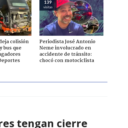
139
visitas
eja colisión
Periodista José Antonio
y bus que
Neme involucrado en
jugadores
accidente de tránsito:
Deportes
chocó con motociclista
res tengan cierre