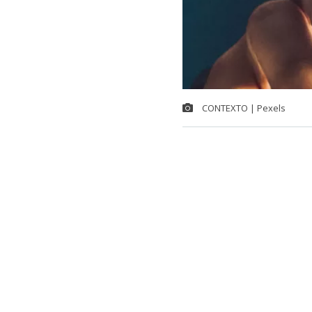
CONTEXTO | Pexels
Ante una ala
diputados de l
buscan que lo
seguridad pa
Las intoxicac
aumentaron un