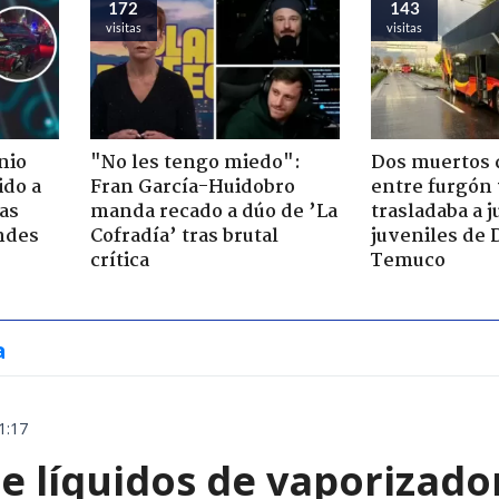
172
143
visitas
visitas
nio
"No les tengo miedo":
Dos muertos d
ido a
Fran García-Huidobro
entre furgón 
ras
manda recado a dúo de ’La
trasladaba a 
ndes
Cofradía’ tras brutal
juveniles de 
crítica
Temuco
a
1:17
e líquidos de vaporizado