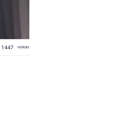
1447
visitas
, los
 Real (Rep)
cierre de
ad.
tarios,
 al Centro