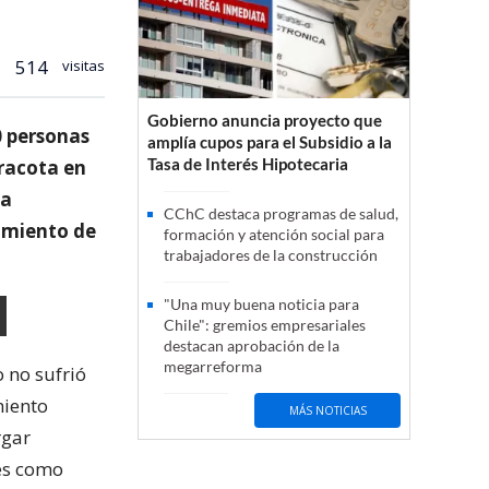
514
visitas
Gobierno anuncia proyecto que
0 personas
amplía cupos para el Subsidio a la
Tasa de Interés Hipotecaria
rracota en
ha
CChC destaca programas de salud,
cimiento de
formación y atención social para
trabajadores de la construcción
"Una muy buena noticia para
Chile": gremios empresariales
destacan aprobación de la
megarreforma
o no sufrió
miento
MÁS NOTICIAS
rgar
les como