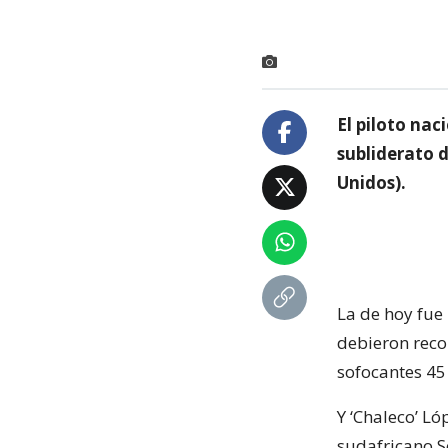
El piloto nac
subliderato 
Unidos).
La de hoy fue
debieron reco
sofocantes 45
Y ‘Chaleco’ Ló
sudafricano S