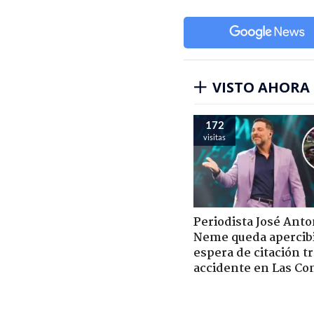
VISTO AHORA
172
visitas
Periodista José Anto
Neme queda apercib
espera de citación t
accidente en Las Co