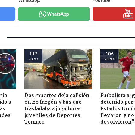
117
106
visitas
visitas
nio
Dos muertos deja colisión
Futbolista ar
ido a
entre furgón y bus que
detenido por 
ras
trasladaba a jugadores
Estados Unido
ndes
juveniles de Deportes
llevaron y no
Temuco
devolvieron"