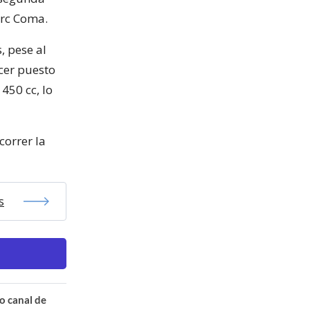
arc Coma.
, pese al
rcer puesto
450 cc, lo
correr la
s
o canal de