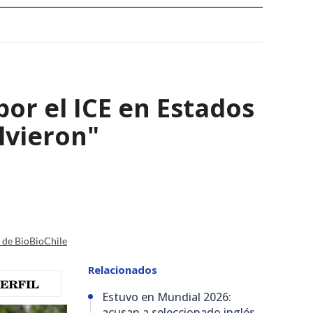
por el ICE en Estados
olvieron"
a de BioBioChile
Relacionados
Estuvo en Mundial 2026:
acusan a seleccionado inglés