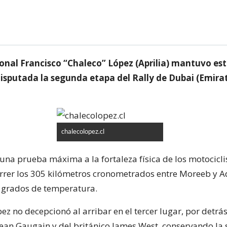
ional Francisco “Chaleco” López (Aprilia) mantuvo est
disputada la segunda etapa del Rally de Dubai (Emira
chalecolopez.cl
 una prueba máxima a la fortaleza física de los motocicli
rrer los 305 kilómetros cronometrados entre Moreeb y A
 grados de temperatura.
pez no decepcionó al arribar en el tercer lugar, por detrás
ean Gaugain y del británico James West, conservando la