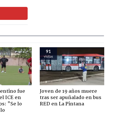
91
visitas
gentino fue
Joven de 19 años muere
el ICE en
tras ser apuñalado en bus
s: "Se lo
RED en La Pintana
 lo