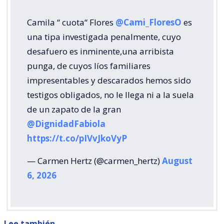
Camila “ cuota“ Flores
@Cami_FloresO
es
una tipa investigada penalmente, cuyo
desafuero es inminente,una arribista
punga, de cuyos líos familiares
impresentables y descarados hemos sido
testigos obligados, no le llega ni a la suela
de un zapato de la gran
@DignidadFabiola
https://t.co/pIVvJkoVyP
— Carmen Hertz (@carmen_hertz)
August
6, 2026
Lee también...