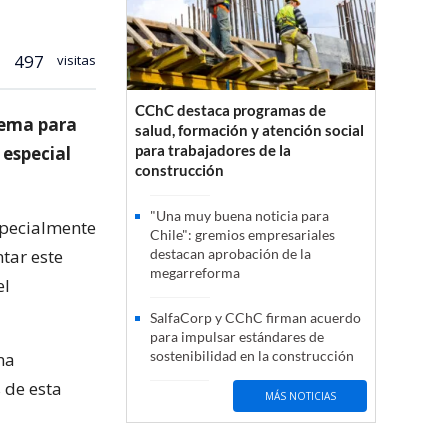
497
visitas
CChC destaca programas de
stema para
salud, formación y atención social
para trabajadores de la
 especial
construcción
"Una muy buena noticia para
specialmente
Chile": gremios empresariales
ntar este
destacan aprobación de la
megarreforma
el
SalfaCorp y CChC firman acuerdo
para impulsar estándares de
sostenibilidad en la construcción
na
 de esta
MÁS NOTICIAS