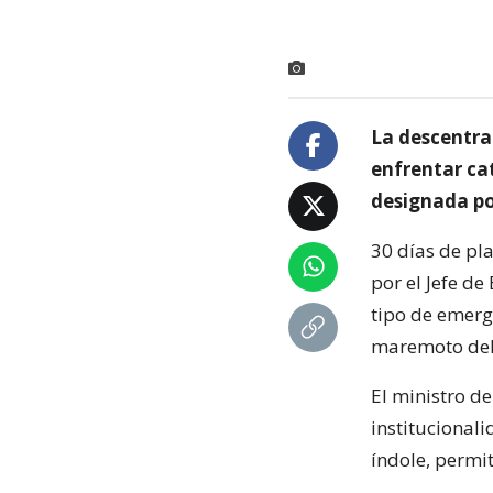
La descentral
enfrentar ca
designada po
30 días de pl
por el Jefe de
tipo de emerg
maremoto del 
El ministro de
institucional
índole, permi