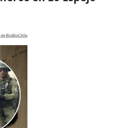
a de BioBioChile