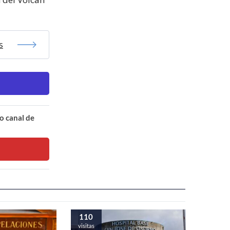
s
o canal de
110
visitas