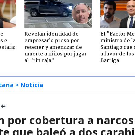
de
Revelan identidad de
El "Factor Me
s e
empresario preso por
ministro de l
estafa:
retener y amenazar de
Santiago que
muerte a niños por jugar
a favor de lo
al "rin raja"
Barriga
tana
> Noticia
:44
 por cobertura a narcos 
te que baleó a dos carab