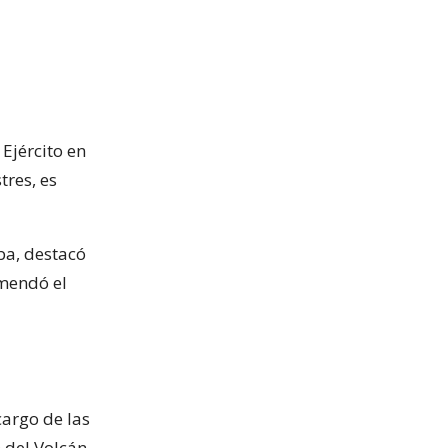
 Ejército en
tres, es
ba, destacó
omendó el
cargo de las
 del Volcán