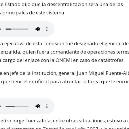
de Estado dijo que la descentralización será una de las
s principales de este sistema.
ía ejecutiva de esta comisión fue designado el general de
Fuenzalida, quien fuera comandante de operaciones terres
a cargo del enlace con la ONEMI en caso de catástrofes.
 en jefe de la Institución, general Juan Miguel Fuente-Al
 que tiene el ex oficial para afrontar la tarea que le enc
retiro Jorge Fuenzalida, entre otras situaciones, estuvo a 
or el terremoto de Tocopilla en el año 2007 y la erupción