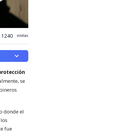
1240
visitas
protección
almente, se
bineros
o donde el
 los
te fue