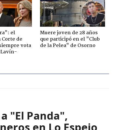
ra": el
Muere joven de 28 años
a Corte de
que participó en el "Club
 siempre vota
de la Pelea" de Osorno
s Lavín-
a "El Panda",
ineros en Lo Espejo