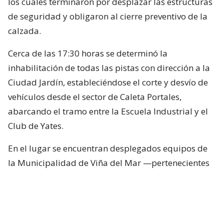
los cuales terminaron por desplazar las estructuras
de seguridad y obligaron al cierre preventivo de la
calzada.
Cerca de las 17:30 horas se determinó la
inhabilitación de todas las pistas con dirección a la
Ciudad Jardín, estableciéndose el corte y desvío de
vehículos desde el sector de Caleta Portales,
abarcando el tramo entre la Escuela Industrial y el
Club de Yates.
En el lugar se encuentran desplegados equipos de
la Municipalidad de Viña del Mar —pertenecientes
a Seguridad Pública, Gestión del Riesgo de
Desastres y Operaciones—, quienes trabajan en el
despeje y aseguramiento de la vía con apoyo de
cuatro camiones tolva, un cargador frontal y una