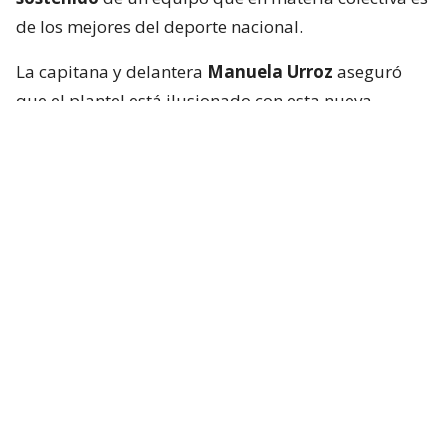
de los mejores del deporte nacional.
La capitana y delantera
Manuela Urroz
aseguró
que el plantel está ilusionado con esta nueva
oportunidad y consciente de la exigencia que
representa el grupo que les tocó.
“
Estamos muy felices de estar viviendo este
sueño. Tenemos tres rivales muy difíciles en el
grupo: Países Bajos, como el número uno del
ranking; Australia, que fue tercero en el Mundial
anterior; y Japón, que siempre es un equipo
competitivo
”, dijo.
“
Pero nuestro equipo ha demostrado que
queremos aspirar a lo más alto. Yo creo que