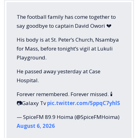
The football family has come together to
say goodbye to captain David Owori 💔
His body is at St. Peter’s Church, Nsambya
for Mass, before tonight’s vigil at Lukuli
Playground.
He passed away yesterday at Case
Hospital.
Forever remembered. Forever missed. 🕯️
📷Galaxy Tv
pic.twitter.com/5ppqC7yhlS
— SpiceFM 89.9 Hoima (@SpiceFMHoima)
August 6, 2026