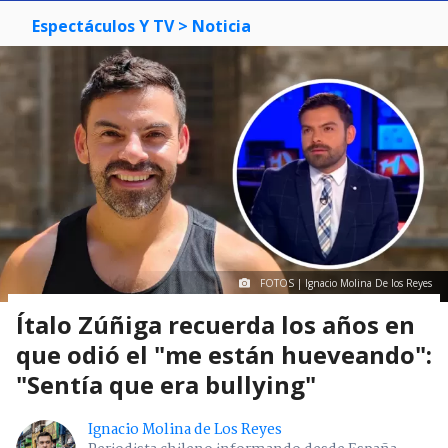
Espectáculos Y TV
> Noticia
FOTOS | Ignacio Molina De los Reyes
Ítalo Zúñiga recuerda los años en
que odió el "me están hueveando":
"Sentía que era bullying"
Ignacio Molina de Los Reyes