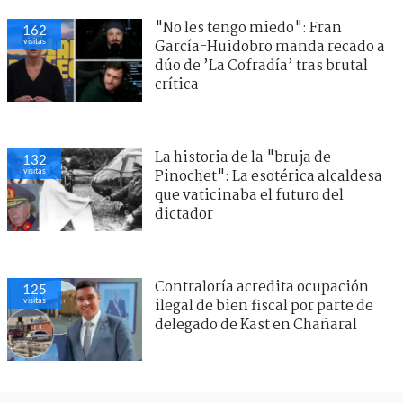
"No les tengo miedo": Fran
162
visitas
García-Huidobro manda recado a
dúo de ’La Cofradía’ tras brutal
crítica
La historia de la "bruja de
132
visitas
Pinochet": La esotérica alcaldesa
que vaticinaba el futuro del
dictador
Contraloría acredita ocupación
125
visitas
ilegal de bien fiscal por parte de
delegado de Kast en Chañaral