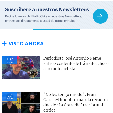
VISTO AHORA
Periodista José Antonio Neme
137
visitas
sufre accidente de tránsito: chocó
con motociclista
"No les tengo miedo": Fran
57
visitas
García-Huidobro manda recado a
dúo de ’La Cofradía’ tras brutal
crítica