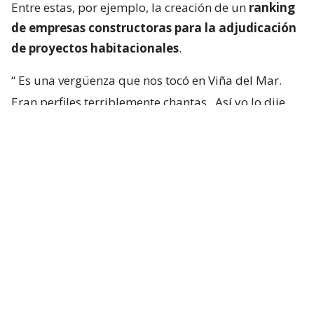
Entre estas, por ejemplo, la creación de un
ranking
de empresas constructoras para la adjudicación
de proyectos habitacionales
.
“
Es una vergüenza que nos tocó en Viña del Mar.
Eran perfiles terriblemente chantas
. Así yo lo dije.
No podía decir mal hecho, no.
Chanta era la
palabra. ¡Chantas!
Y esta casa la estamos
desarmando ahora y
traeremos otra empresa que
haga bien la pega
“, aseguró.
“Yo siempre pregunto: ‘¿Qué constructora es? Tal y
cual’. Y algunas que dejaron varias embarradas, ¡se
han venido a arreglarla! Después que me criticaron
por mis
lives
donde las retaba con justa razón”,
expresó.