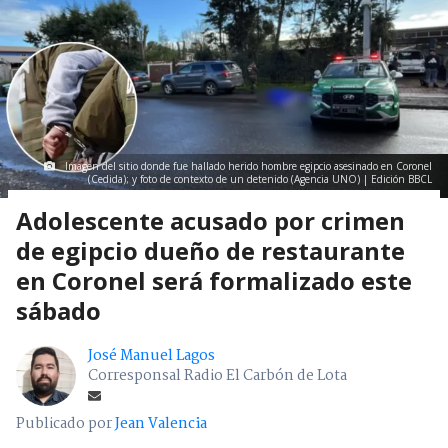
Imagen del sitio donde fue hallado herido hombre egipcio asesinado en Coronel
(Cedida); y foto de contexto de un detenido (Agencia UNO) | Edición BBCL
Adolescente acusado por crimen
de egipcio dueño de restaurante
en Coronel será formalizado este
sábado
José Manuel Lagos
Corresponsal Radio El Carbón de Lota
Publicado por
Jean Valencia