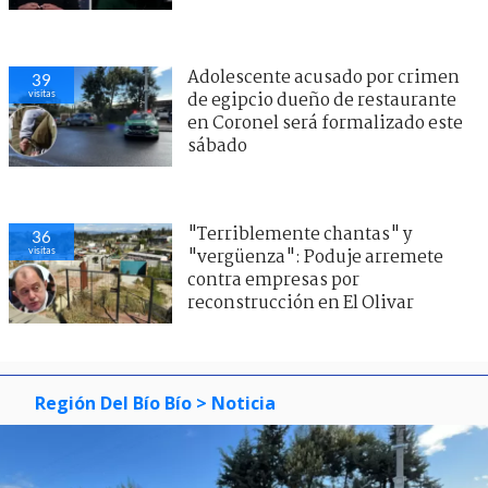
Adolescente acusado por crimen
39
visitas
de egipcio dueño de restaurante
en Coronel será formalizado este
sábado
"Terriblemente chantas" y
36
visitas
"vergüenza": Poduje arremete
contra empresas por
reconstrucción en El Olivar
Región Del Bío Bío
> Noticia