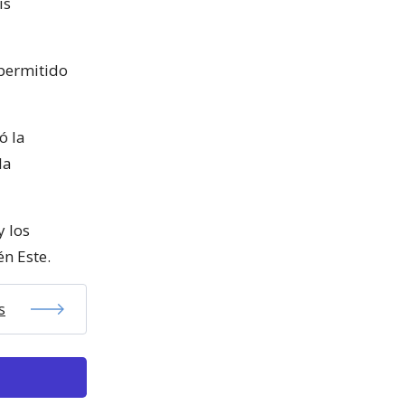
is
 permitido
ó la
la
y los
én Este.
s