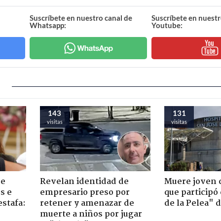
Suscríbete en nuestro canal de
Suscríbete en nuestr
Whatsapp:
Youtube:
143
131
visitas
visitas
de
Revelan identidad de
Muere joven 
s e
empresario preso por
que participó
estafa:
retener y amenazar de
de la Pelea" 
muerte a niños por jugar