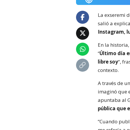
La exseremi d
salió a explic
Instagram, lu
En la historia
“
Último día 
libre soy
“, fr
contexto.
A través de u
imaginó que e
apuntaba al G
pública que 
“Cuando publi
me refería a e