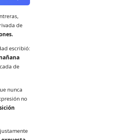
ntreras,
privada de
ones.
dad escribió:
e mañana
acada de
que nunca
xpresión no
sición
 justamente
 expuesta,