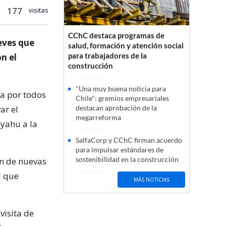
177
visitas
CChC destaca programas de
eves que
salud, formación y atención social
para trabajadores de la
n el
construcción
"Una muy buena noticia para
da por todos
Chile": gremios empresariales
ar el
destacan aprobación de la
megarreforma
yahu a la
SalfaCorp y CChC firman acuerdo
para impulsar estándares de
sostenibilidad en la construcción
ón de nuevas
l que
MÁS NOTICIAS
visita de