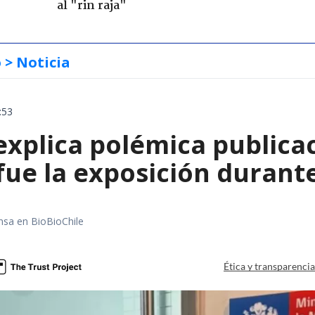
al "rin raja"
o
> Noticia
:53
explica polémica publica
fue la exposición durant
nsa en BioBioChile
Ética y transparenci