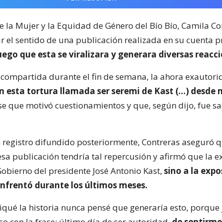
e la Mujer y la Equidad de Género del Bío Bío, Camila Co
ar el sentido de una publicación realizada en su cuenta 
ego que esta se viralizara y generara diversas reacci
, compartida durante el fin de semana, la ahora exautori
en esta tortura llamada ser seremi de Kast (…) desd
ase que motivó cuestionamientos y que, según dijo, fue s
n registro difundido posteriormente, Contreras aseguró 
sa publicación tendría tal repercusión y afirmó que la e
obierno del presidente José Antonio Kast,
sino a la expo
enfrentó durante los últimos meses.
qué la historia nunca pensé que generaría esto, porque
so con la frase: último día de ser autoridad,
de sentirme