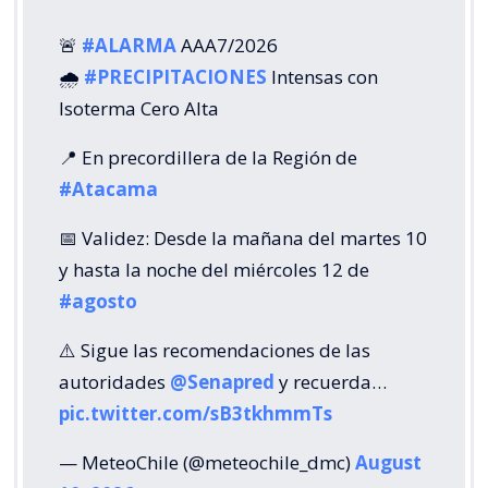
🚨
#ALARMA
AAA7/2026
🌧️
#PRECIPITACIONES
Intensas con
Isoterma Cero Alta
📍 En precordillera de la Región de
#Atacama
📅 Validez: Desde la mañana del martes 10
y hasta la noche del miércoles 12 de
#agosto
⚠️ Sigue las recomendaciones de las
autoridades
@Senapred
y recuerda…
pic.twitter.com/sB3tkhmmTs
— MeteoChile (@meteochile_dmc)
August