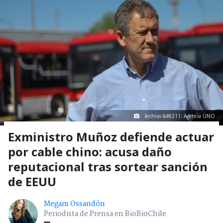
Archivo &#8211; Agencia UNO
Exministro Muñoz defiende actuar
por cable chino: acusa daño
reputacional tras sortear sanción
de EEUU
Megam Ossandón
Periodista de Prensa en BioBioChile