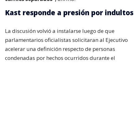
Kast responde a presión por indultos
La discusión volvió a instalarse luego de que
parlamentarios oficialistas solicitaran al Ejecutivo
acelerar una definición respecto de personas
condenadas por hechos ocurridos durante el
estallido social, particularmente uniformados.
Incluso, si bien en el oficialismo no existía una
expectativa real de que el presidente anunciara algo
al respecto durante su última cadena nacional,
tanto Republicanos como el Partido Nacional
Libertario esperaban, al menos, una señal política
sobre la materia. Pero eso no ocurrió.