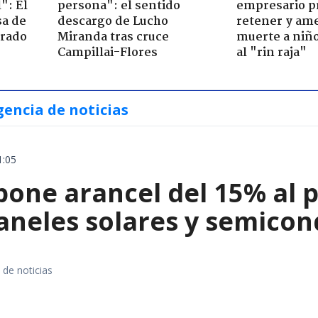
": El
persona": el sentido
empresario p
sa de
descargo de Lucho
retener y am
trado
Miranda tras cruce
muerte a niño
Campillai-Flores
al "rin raja"
gencia de noticias
1:05
ne arancel del 15% al pol
paneles solares y semico
 de noticias
a