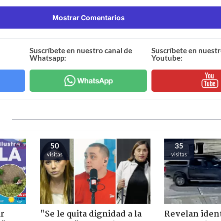
Mostrar Comentarios
Suscríbete en nuestro canal de
Suscríbete en nuestr
Whatsapp:
Youtube:
50
35
visitas
visitas
ir
"Se le quita dignidad a la
Revelan iden