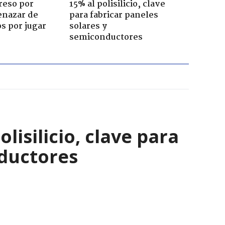
reso por
15% al polisilicio, clave
enazar de
para fabricar paneles
s por jugar
solares y
semiconductores
isilicio, clave para
nductores