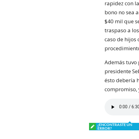
rapidez con l
bono no sea ap
$40 mil que se
traspaso a los
caso de hijos
procedimiento
Además tuvo p
presidente Se
ésto debería 
compromiso, 
¿ENCONTRASTE UN
ERROR?