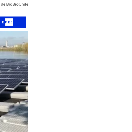
a de BioBioChile