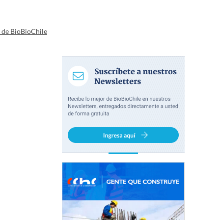
a de BioBioChile