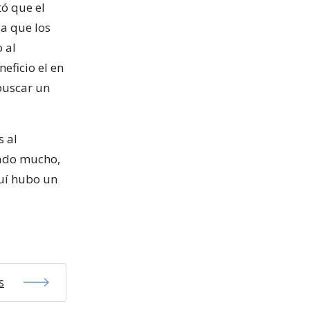
tó que el
ca que los
o al
neficio el en
buscar un
s al
rado mucho,
quí hubo un
s