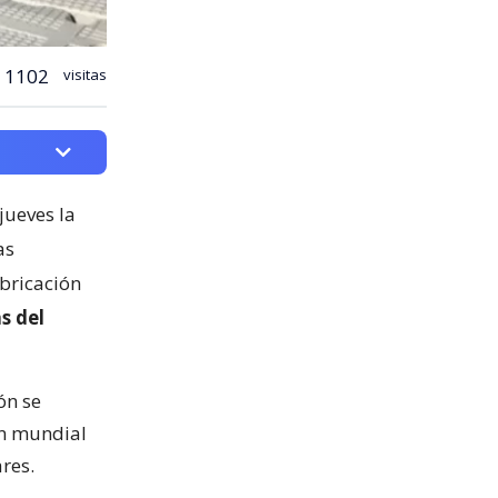
1102
visitas
jueves la
as
abricación
s del
ón se
ón mundial
res.