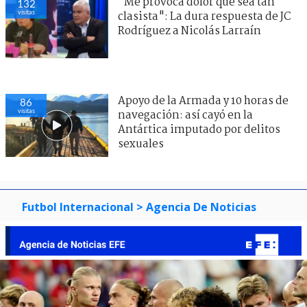
"Me provoca dolor que sea tan
132
visitas
clasista": La dura respuesta de JC
Rodríguez a Nicolás Larraín
Apoyo de la Armada y 10 horas de
86
visitas
navegación: así cayó en la
Antártica imputado por delitos
sexuales
Futbol Internacional
> Agencia De Noticias