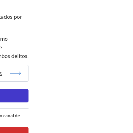
ltados por
ximo
e
bos delitos.
s
o canal de