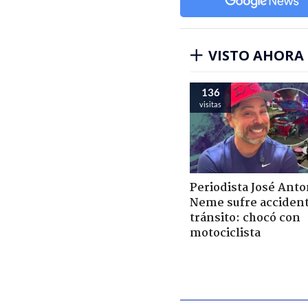
VISTO AHORA
136
visitas
Periodista José Anto
Neme sufre acciden
tránsito: chocó con
motociclista