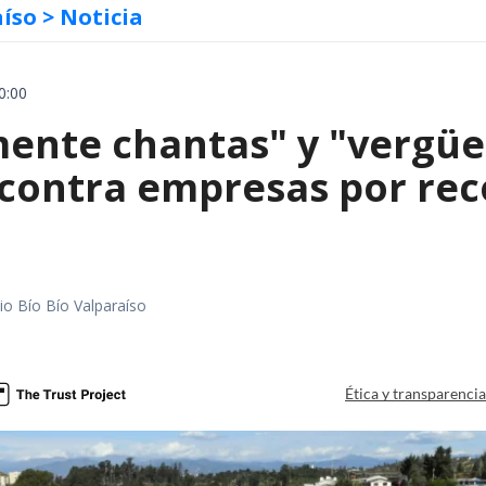
aíso
> Noticia
0:00
mente chantas" y "vergüe
contra empresas por reco
io Bío Bío Valparaíso
a
Ética y transparenci