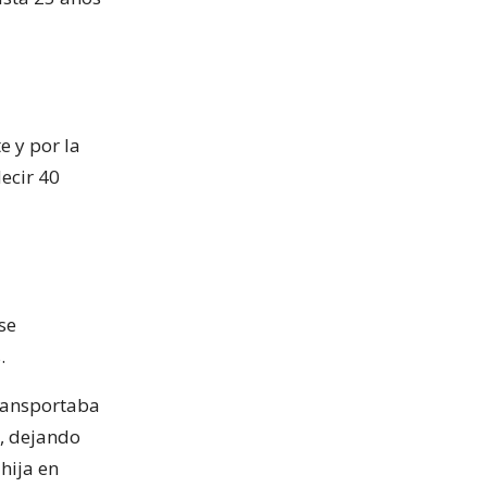
e y por la
ecir 40
se
.
transportaba
, dejando
hija en