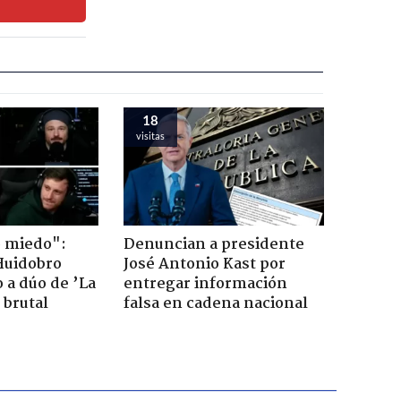
18
visitas
o miedo":
Denuncian a presidente
Huidobro
José Antonio Kast por
 a dúo de ’La
entregar información
 brutal
falsa en cadena nacional