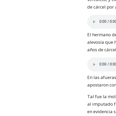
de cárcel por
El hermano de 
alevosía que h
años de cárcel
En las afuera
apostaron con 
Tal fue la mo
al imputado f
en evidencia s