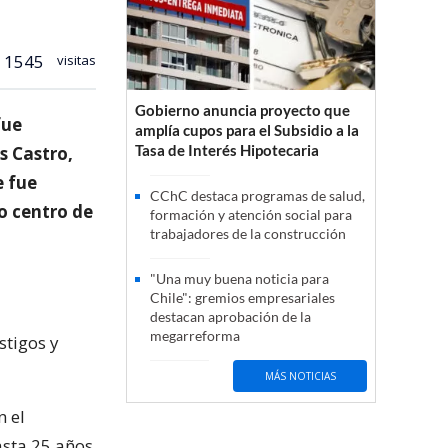
1545
visitas
Gobierno anuncia proyecto que
fue
amplía cupos para el Subsidio a la
Tasa de Interés Hipotecaria
s Castro,
e fue
CChC destaca programas de salud,
o centro de
formación y atención social para
trabajadores de la construcción
"Una muy buena noticia para
Chile": gremios empresariales
destacan aprobación de la
megarreforma
stigos y
MÁS NOTICIAS
n el
asta 25 años