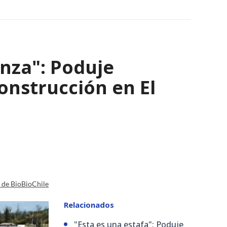
nza": Poduje
nstrucción en El
a de BioBioChile
Relacionados
"Esta es una estafa": Poduje