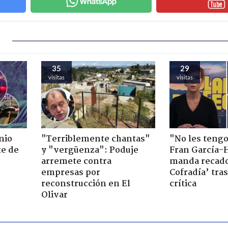
35
29
visitas
visitas
nio
"Terriblemente chantas"
"No les teng
te de
y "vergüenza": Poduje
Fran García-
arremete contra
manda recado
empresas por
Cofradía’ tras
reconstrucción en El
crítica
Olivar