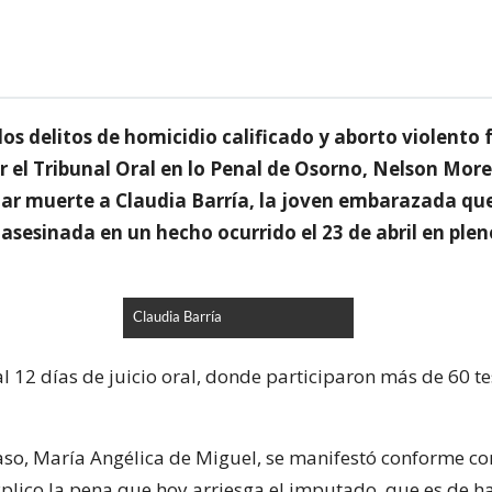
los delitos de homicidio calificado y aborto violento 
r el Tribunal Oral en lo Penal de Osorno, Nelson More
ar muerte a Claudia Barría, la joven embarazada qu
asesinada en un hecho ocurrido el 23 de abril en plen
Claudia Barría
l 12 días de juicio oral, donde participaron más de 60 te
caso, María Angélica de Miguel, se manifestó conforme co
explico la pena que hoy arriesga el imputado, que es de h