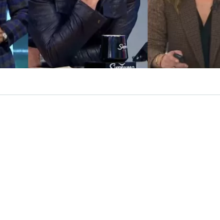
VER RESUMEN
ó un estudio donde mide el nivel de conocimiento en
s principales rostros de televisión,
además de quienes 
uados.
prendió con la irrupción del periodista
Fernando Solaba
 últimas semanas fue confirmado como animador del pr