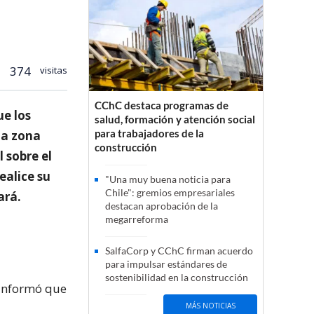
374
visitas
CChC destaca programas de
ue los
salud, formación y atención social
para trabajadores de la
la zona
construcción
l sobre el
ealice su
"Una muy buena noticia para
Chile": gremios empresariales
ará.
destacan aprobación de la
megarreforma
SalfaCorp y CChC firman acuerdo
para impulsar estándares de
sostenibilidad en la construcción
 informó que
MÁS NOTICIAS