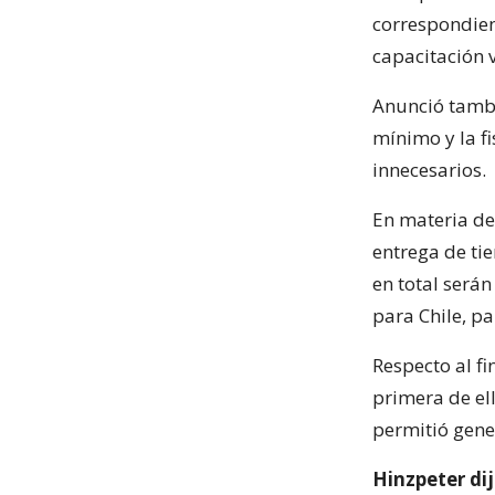
correspondien
capacitación v
Anunció tambi
mínimo y la fi
innecesarios.
En materia de
entrega de ti
en total serán
para Chile, p
Respecto al f
primera de ell
permitió gene
Hinzpeter di