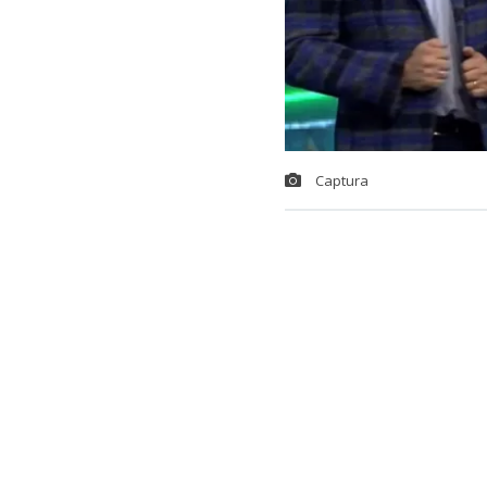
Captura
Cadem public
público de lo
mejores eval
El estudio sor
quien en las