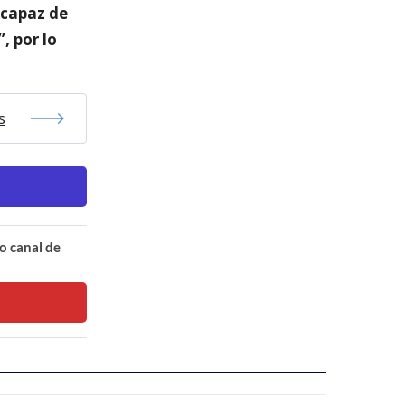
 capaz de
, por lo
s
o canal de