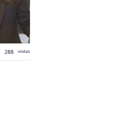
288
visitas
tre el
serían los
rrieta,
ograma de