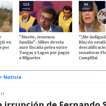
123
94
visitas
visitas
e
"Hueón, tenemos
"¡Me indigna
gió en
familia": Silber devela
Rincón estall
a por
ante fiscalía pelea entre
descalificaci
Vargas y Lagos por pagos
senadoras Flo
a Migueles
Campillai
> Noticia
:13
e irrupción de Fernando 