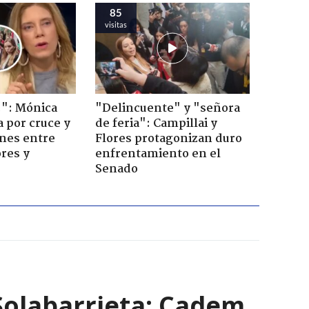
85
visitas
!": Mónica
"Delincuente" y "señora
a por cruce y
de feria": Campillai y
ones entre
Flores protagonizan duro
res y
enfrentamiento en el
Senado
Solabarrieta: Cadem