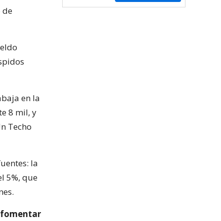
 de
ueldo
espidos
abaja en la
 8 mil, y
 Un Techo
uentes: la
el 5%, que
nes.
a fomentar