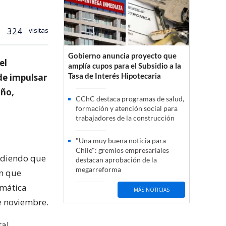
324
visitas
Gobierno anuncia proyecto que
el
amplía cupos para el Subsidio a la
Tasa de Interés Hipotecaria
de impulsar
año,
CChC destaca programas de salud,
formación y atención social para
trabajadores de la construcción
"Una muy buena noticia para
Chile": gremios empresariales
ndiendo que
destacan aprobación de la
megarreforma
an que
emática
MÁS NOTICIAS
e noviembre.
al,