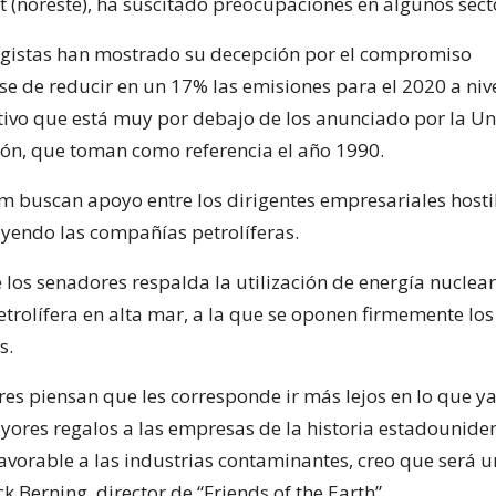
t (noreste), ha suscitado preocupaciones en algunos sect
gistas han mostrado su decepción por el compromiso
e de reducir en un 17% las emisiones para el 2020 a nive
tivo que está muy por debajo de los anunciado por la U
ón, que toman como referencia el año 1990.
m buscan apoyo entre los dirigentes empresariales hostil
uyendo las compañías petrolíferas.
 los senadores respalda la utilización de energía nuclear
etrolífera en alta mar, a la que se oponen firmemente los
s.
res piensan que les corresponde ir más lejos en lo que y
yores regalos a las empresas de la historia estadouniden
avorable a las industrias contaminantes, creo que será u
ick Berning, director de “Friends of the Earth”.