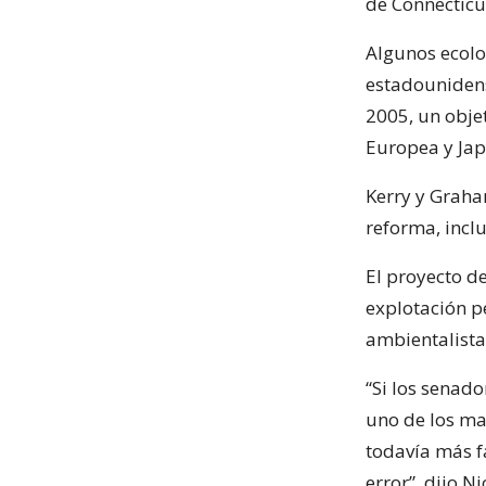
de Connecticu
Algunos ecolo
estadounidens
2005, un obje
Europea y Jap
Kerry y Graha
reforma, incl
El proyecto de
explotación p
ambientalista
“Si los senado
uno de los ma
todavía más f
error”, dijo N