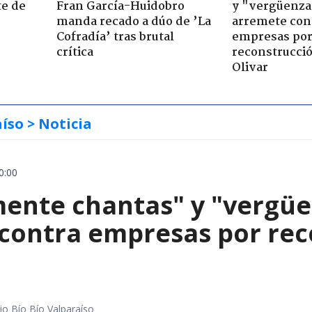
te de
Fran García-Huidobro
y "vergüenza
manda recado a dúo de ’La
arremete con
Cofradía’ tras brutal
empresas po
crítica
reconstrucció
Olivar
aíso
> Noticia
0:00
mente chantas" y "vergüe
contra empresas por reco
io Bío Bío Valparaíso