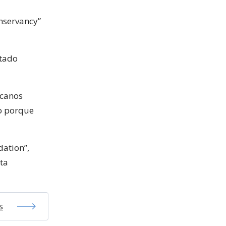
nservancy”
stado
icanos
co porque
dation”,
ta
s