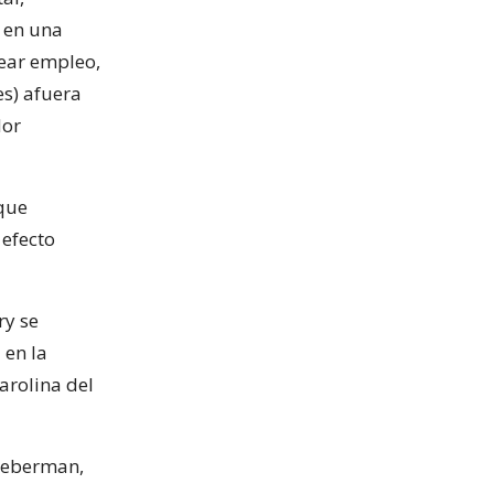
” en una
rear empleo,
es) afuera
dor
que
 efecto
ry se
 en la
arolina del
Lieberman,