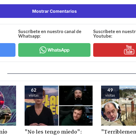
Mostrar Comentarios
Suscríbete en nuestro canal de
Suscríbete en nuestr
Whatsapp:
Youtube:
62
49
visitas
visitas
nio
"No les tengo miedo":
"Terriblemen