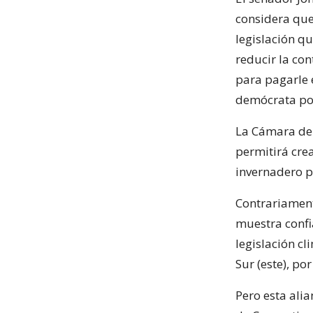
considera que
legislación q
reducir la con
para pagarle e
demócrata por
La Cámara de 
permitirá cre
invernadero pa
Contrariament
muestra confi
legislación c
Sur (este), p
Pero esta ali