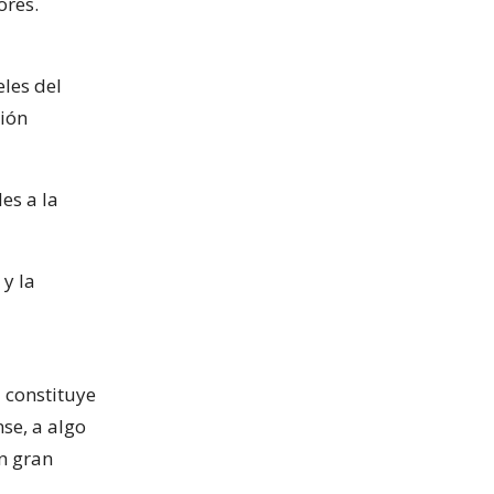
ores.
les del
nión
es a la
 y la
a constituye
se, a algo
n gran